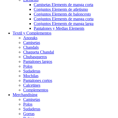
Camisetas Elements de manga corta
Conjuntos Elements de atletismo
Conjuntos Elements de baloncesto
Conjuntos Elements de manga corta
Conjuntos Elements de manga larga
Pantalones y Medias Elements
Textil y Complementos
Anoraks
Camisetas
Chandals
Chaqueta Chandal
Chubasqueros
Pantalones largos
Polos
Sudaderas
Mochilas
Pantalones cortos
Calcetines
Complementos
Merchandising
Camisetas
Polos
Sudaderas
Gorras