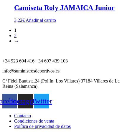
Camiseta Roly JAMAICA Junior
3,22
€
Añadir al carrito
1
2
→
+34 923 604 416 +34 697 439 103
info@suministrosdeportivos.es
C/ Fidel Bautista,24 (Pol.In. Los Villares) 37184 Villares de La
Reina (Salamanca).
acebook
Instagram
Twitter
Contacto
Condiciones de venta
Política de privacidad de datos