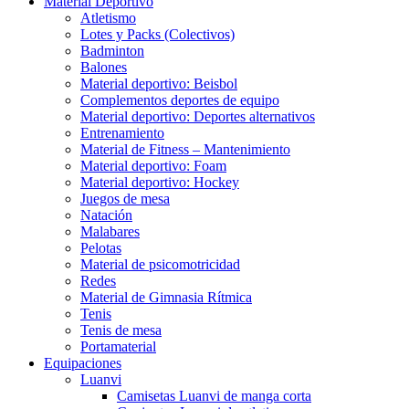
Material Deportivo
Atletismo
Lotes y Packs (Colectivos)
Badminton
Balones
Material deportivo: Beisbol
Complementos deportes de equipo
Material deportivo: Deportes alternativos
Entrenamiento
Material de Fitness – Mantenimiento
Material deportivo: Foam
Material deportivo: Hockey
Juegos de mesa
Natación
Malabares
Pelotas
Material de psicomotricidad
Redes
Material de Gimnasia Rítmica
Tenis
Tenis de mesa
Portamaterial
Equipaciones
Luanvi
Camisetas Luanvi de manga corta