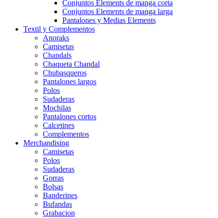
Conjuntos Elements de manga corta
Conjuntos Elements de manga larga
Pantalones y Medias Elements
Textil y Complementos
Anoraks
Camisetas
Chandals
Chaqueta Chandal
Chubasqueros
Pantalones largos
Polos
Sudaderas
Mochilas
Pantalones cortos
Calcetines
Complementos
Merchandising
Camisetas
Polos
Sudaderas
Gorras
Bolsas
Banderines
Bufandas
Grabacion