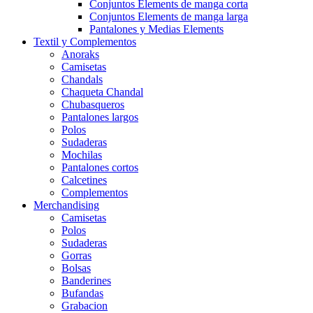
Conjuntos Elements de manga corta
Conjuntos Elements de manga larga
Pantalones y Medias Elements
Textil y Complementos
Anoraks
Camisetas
Chandals
Chaqueta Chandal
Chubasqueros
Pantalones largos
Polos
Sudaderas
Mochilas
Pantalones cortos
Calcetines
Complementos
Merchandising
Camisetas
Polos
Sudaderas
Gorras
Bolsas
Banderines
Bufandas
Grabacion