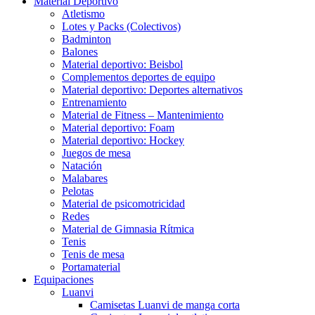
Material Deportivo
Atletismo
Lotes y Packs (Colectivos)
Badminton
Balones
Material deportivo: Beisbol
Complementos deportes de equipo
Material deportivo: Deportes alternativos
Entrenamiento
Material de Fitness – Mantenimiento
Material deportivo: Foam
Material deportivo: Hockey
Juegos de mesa
Natación
Malabares
Pelotas
Material de psicomotricidad
Redes
Material de Gimnasia Rítmica
Tenis
Tenis de mesa
Portamaterial
Equipaciones
Luanvi
Camisetas Luanvi de manga corta