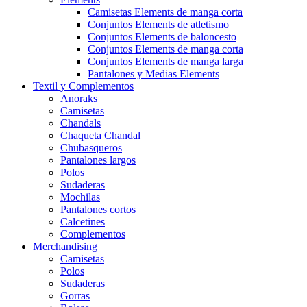
Camisetas Elements de manga corta
Conjuntos Elements de atletismo
Conjuntos Elements de baloncesto
Conjuntos Elements de manga corta
Conjuntos Elements de manga larga
Pantalones y Medias Elements
Textil y Complementos
Anoraks
Camisetas
Chandals
Chaqueta Chandal
Chubasqueros
Pantalones largos
Polos
Sudaderas
Mochilas
Pantalones cortos
Calcetines
Complementos
Merchandising
Camisetas
Polos
Sudaderas
Gorras