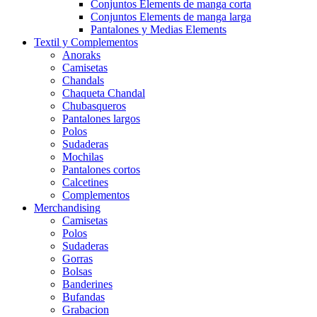
Conjuntos Elements de manga corta
Conjuntos Elements de manga larga
Pantalones y Medias Elements
Textil y Complementos
Anoraks
Camisetas
Chandals
Chaqueta Chandal
Chubasqueros
Pantalones largos
Polos
Sudaderas
Mochilas
Pantalones cortos
Calcetines
Complementos
Merchandising
Camisetas
Polos
Sudaderas
Gorras
Bolsas
Banderines
Bufandas
Grabacion