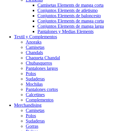
Camisetas Elements de manga corta
Conjuntos Elements de atletismo
Conjuntos Elements de baloncesto
Conjuntos Elements de manga corta
Conjuntos Elements de manga larga
Pantalones y Medias Elements
Textil y Complementos
Anoraks
Camisetas
Chandals
Chaqueta Chandal
Chubasqueros
Pantalones largos
Polos
Sudaderas
Mochilas
Pantalones cortos
Calcetines
Complementos
Merchandising
Camisetas
Polos
Sudaderas
Gorras