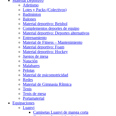
Material Deportivo
Atletismo
Lotes y Packs (Colectivos)
Badminton
Balones
Material deportivo: Beisbol
Complementos deportes de equipo
Material deportivo: Deportes alternativos
Entrenamiento
Material de Fitness – Mantenimiento
Material deportivo: Foam
Material deportivo: Hockey
Juegos de mesa
Natación
Malabares
Pelotas
Material de psicomotricidad
Redes
Material de Gimnasia Rítmica
Tenis
Tenis de mesa
Portamaterial
Equipaciones
Luanvi
Camisetas Luanvi de manga corta