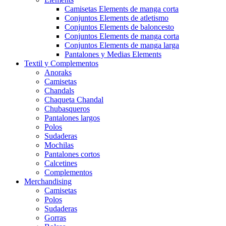
Camisetas Elements de manga corta
Conjuntos Elements de atletismo
Conjuntos Elements de baloncesto
Conjuntos Elements de manga corta
Conjuntos Elements de manga larga
Pantalones y Medias Elements
Textil y Complementos
Anoraks
Camisetas
Chandals
Chaqueta Chandal
Chubasqueros
Pantalones largos
Polos
Sudaderas
Mochilas
Pantalones cortos
Calcetines
Complementos
Merchandising
Camisetas
Polos
Sudaderas
Gorras