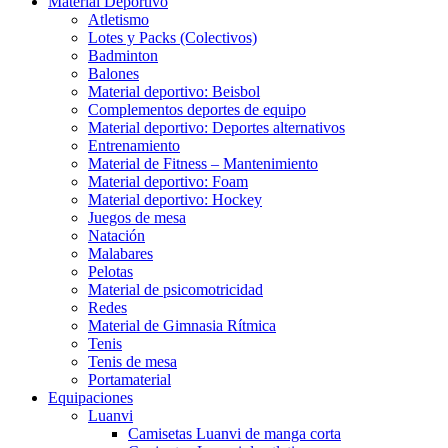
Material Deportivo
Atletismo
Lotes y Packs (Colectivos)
Badminton
Balones
Material deportivo: Beisbol
Complementos deportes de equipo
Material deportivo: Deportes alternativos
Entrenamiento
Material de Fitness – Mantenimiento
Material deportivo: Foam
Material deportivo: Hockey
Juegos de mesa
Natación
Malabares
Pelotas
Material de psicomotricidad
Redes
Material de Gimnasia Rítmica
Tenis
Tenis de mesa
Portamaterial
Equipaciones
Luanvi
Camisetas Luanvi de manga corta