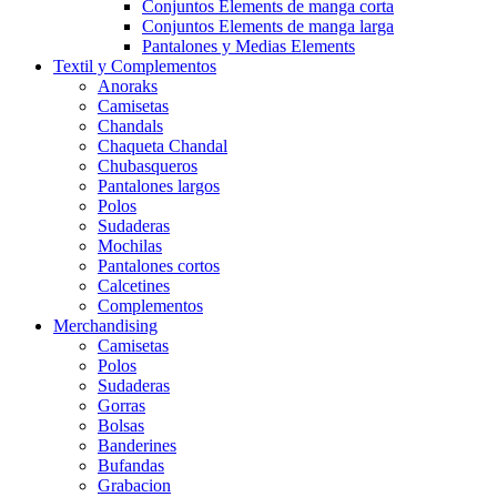
Conjuntos Elements de manga corta
Conjuntos Elements de manga larga
Pantalones y Medias Elements
Textil y Complementos
Anoraks
Camisetas
Chandals
Chaqueta Chandal
Chubasqueros
Pantalones largos
Polos
Sudaderas
Mochilas
Pantalones cortos
Calcetines
Complementos
Merchandising
Camisetas
Polos
Sudaderas
Gorras
Bolsas
Banderines
Bufandas
Grabacion