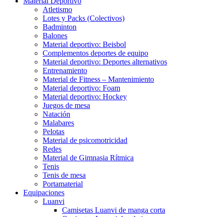
Material Deportivo
Atletismo
Lotes y Packs (Colectivos)
Badminton
Balones
Material deportivo: Beisbol
Complementos deportes de equipo
Material deportivo: Deportes alternativos
Entrenamiento
Material de Fitness – Mantenimiento
Material deportivo: Foam
Material deportivo: Hockey
Juegos de mesa
Natación
Malabares
Pelotas
Material de psicomotricidad
Redes
Material de Gimnasia Rítmica
Tenis
Tenis de mesa
Portamaterial
Equipaciones
Luanvi
Camisetas Luanvi de manga corta