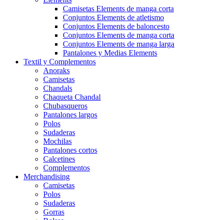
Camisetas Elements de manga corta
Conjuntos Elements de atletismo
Conjuntos Elements de baloncesto
Conjuntos Elements de manga corta
Conjuntos Elements de manga larga
Pantalones y Medias Elements
Textil y Complementos
Anoraks
Camisetas
Chandals
Chaqueta Chandal
Chubasqueros
Pantalones largos
Polos
Sudaderas
Mochilas
Pantalones cortos
Calcetines
Complementos
Merchandising
Camisetas
Polos
Sudaderas
Gorras