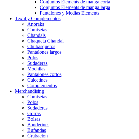
Conjuntos Elements de manga corta
Conjuntos Elements de manga larga
Pantalones y Medias Elements
Textil y Complementos
Anoraks
Camisetas
Chandals
Chaqueta Chandal
Chubasqueros
Pantalones largos
Polos
Sudaderas
Mochilas
Pantalones cortos
Calcetines
Complementos
Merchandising
Camisetas
Polos
Sudaderas
Gorras
Bolsas
Banderines
Bufandas
Grabacion