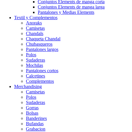
Conjuntos Elements de manga corta
Conjuntos Elements de manga larga
Pantalones y Medias Elements
Textil y Complementos
Anoraks
Camisetas
Chandals
Chaqueta Chandal
Chubasqueros
Pantalones largos
Polos
Sudaderas
Mochilas
Pantalones cortos
Calcetines
Complementos
Merchandising
Camisetas
Polos
Sudaderas
Gorras
Bolsas
Banderines
Bufandas
Grabacion