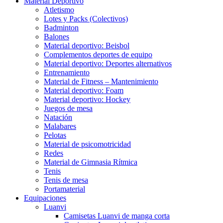
Material Deportivo
Atletismo
Lotes y Packs (Colectivos)
Badminton
Balones
Material deportivo: Beisbol
Complementos deportes de equipo
Material deportivo: Deportes alternativos
Entrenamiento
Material de Fitness – Mantenimiento
Material deportivo: Foam
Material deportivo: Hockey
Juegos de mesa
Natación
Malabares
Pelotas
Material de psicomotricidad
Redes
Material de Gimnasia Rítmica
Tenis
Tenis de mesa
Portamaterial
Equipaciones
Luanvi
Camisetas Luanvi de manga corta