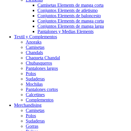
Camisetas Elements de manga corta
Conjuntos Elements de atletismo
Conjuntos Elements de baloncesto
Conjuntos Elements de manga corta
Conjuntos Elements de manga larga
Pantalones y Medias Elements
Textil y Complementos
Anoraks
Camisetas
Chandals
Chaqueta Chandal
Chubasqueros
Pantalones largos
Polos
Sudaderas
Mochilas
Pantalones cortos
Calcetines
Complementos
Merchandising
Camisetas
Polos
Sudaderas
Gorras