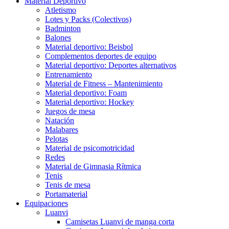
Material Deportivo
Atletismo
Lotes y Packs (Colectivos)
Badminton
Balones
Material deportivo: Beisbol
Complementos deportes de equipo
Material deportivo: Deportes alternativos
Entrenamiento
Material de Fitness – Mantenimiento
Material deportivo: Foam
Material deportivo: Hockey
Juegos de mesa
Natación
Malabares
Pelotas
Material de psicomotricidad
Redes
Material de Gimnasia Rítmica
Tenis
Tenis de mesa
Portamaterial
Equipaciones
Luanvi
Camisetas Luanvi de manga corta