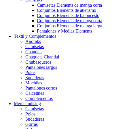
Camisetas Elements de manga corta
Conjuntos Elements de atletismo
Conjuntos Elements de baloncesto
Conjuntos Elements de manga corta
Conjuntos Elements de manga larga
Pantalones y Medias Elements
Textil y Complementos
Anoraks
Camisetas
Chandals
Chaqueta Chandal
Chubasqueros
Pantalones largos
Polos
Sudaderas
Mochilas
Pantalones cortos
Calcetines
Complementos
Merchandising
Camisetas
Polos
Sudaderas
Gorras