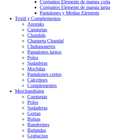
Conjuntos Elements de manga corta
Conjuntos Elements de manga larga
Pantalones y Medias Elements
Textil y Complementos
Anoraks
Camisetas
Chandals
Chaqueta Chandal
Chubasqueros
Pantalones largos
Polos
Sudaderas
Mochilas
Pantalones cortos
Calcetines
Complementos
Merchandising
Camisetas
Polos
Sudaderas
Gorras
Bolsas
Banderines
Bufandas
Grabacion