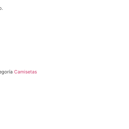
o.
egoría
Camisetas