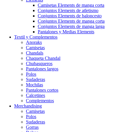
Camisetas Elements de manga corta
Conjuntos Elements de atletismo
Conjuntos Elements de baloncesto
Conjuntos Elements de manga corta
Conjuntos Elements de manga larga
Pantalones y Medias Elements
Textil y Complementos
Anoraks
Camisetas
Chandals
Chaqueta Chandal
Chubasqueros
Pantalones largos
Polos
Sudaderas
Mochilas
Pantalones cortos
Calcetines
Complementos
Merchandising
Camisetas
Polos
Sudaderas
Gorras