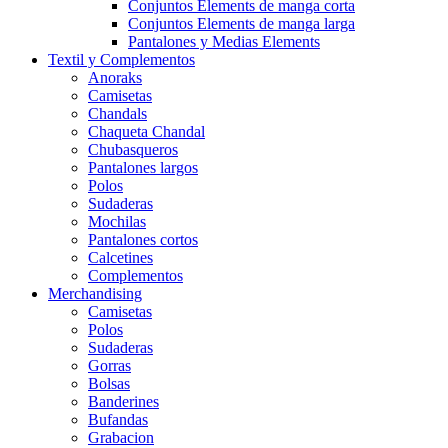
Conjuntos Elements de manga corta
Conjuntos Elements de manga larga
Pantalones y Medias Elements
Textil y Complementos
Anoraks
Camisetas
Chandals
Chaqueta Chandal
Chubasqueros
Pantalones largos
Polos
Sudaderas
Mochilas
Pantalones cortos
Calcetines
Complementos
Merchandising
Camisetas
Polos
Sudaderas
Gorras
Bolsas
Banderines
Bufandas
Grabacion