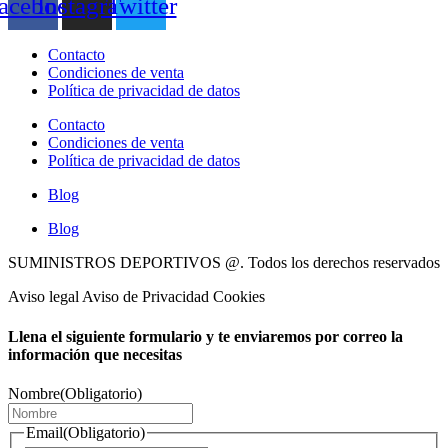
acebook
Instagram
Twitter
Contacto
Condiciones de venta
Política de privacidad de datos
Contacto
Condiciones de venta
Política de privacidad de datos
Blog
Blog
SUMINISTROS DEPORTIVOS @.
Todos los derechos reservados
Aviso legal Aviso de Privacidad Cookies
Llena el siguiente formulario y te enviaremos por correo la
información que necesitas
Nombre
(Obligatorio)
Email
(Obligatorio)