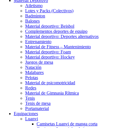
Material Deportivo
Atletismo
Lotes y Packs (Colectivos)
Badminton
Balones
Material deportivo: Beisbol
Complementos deportes de equipo
Material deportivo: Deportes alternativos
Entrenamiento
Material de Fitness – Mantenimiento
Material deportivo: Foam
Material deportivo: Hockey
Juegos de mesa
Natación
Malabares
Pelotas
Material de psicomotricidad
Redes
Material de Gimnasia Rítmica
Tenis
Tenis de mesa
Portamaterial
Equipaciones
Luanvi
Camisetas Luanvi de manga corta