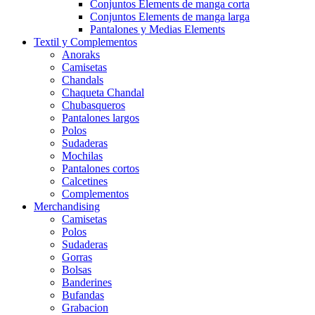
Conjuntos Elements de manga corta
Conjuntos Elements de manga larga
Pantalones y Medias Elements
Textil y Complementos
Anoraks
Camisetas
Chandals
Chaqueta Chandal
Chubasqueros
Pantalones largos
Polos
Sudaderas
Mochilas
Pantalones cortos
Calcetines
Complementos
Merchandising
Camisetas
Polos
Sudaderas
Gorras
Bolsas
Banderines
Bufandas
Grabacion