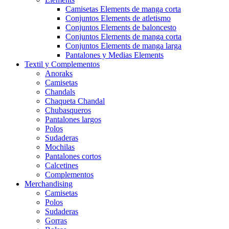
Camisetas Elements de manga corta
Conjuntos Elements de atletismo
Conjuntos Elements de baloncesto
Conjuntos Elements de manga corta
Conjuntos Elements de manga larga
Pantalones y Medias Elements
Textil y Complementos
Anoraks
Camisetas
Chandals
Chaqueta Chandal
Chubasqueros
Pantalones largos
Polos
Sudaderas
Mochilas
Pantalones cortos
Calcetines
Complementos
Merchandising
Camisetas
Polos
Sudaderas
Gorras