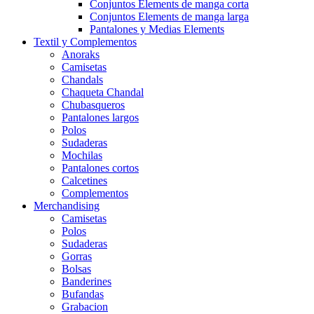
Conjuntos Elements de manga corta
Conjuntos Elements de manga larga
Pantalones y Medias Elements
Textil y Complementos
Anoraks
Camisetas
Chandals
Chaqueta Chandal
Chubasqueros
Pantalones largos
Polos
Sudaderas
Mochilas
Pantalones cortos
Calcetines
Complementos
Merchandising
Camisetas
Polos
Sudaderas
Gorras
Bolsas
Banderines
Bufandas
Grabacion