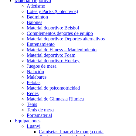
Material Deportivo
Atletismo
Lotes y Packs (Colectivos)
Badminton
Balones
Material deportivo: Beisbol
Complementos deportes de equipo
Material deportivo: Deportes alternativos
Entrenamiento
Material de Fitness – Mantenimiento
Material deportivo: Foam
Material deportivo: Hockey
Juegos de mesa
Natación
Malabares
Pelotas
Material de psicomotricidad
Redes
Material de Gimnasia Rítmica
Tenis
Tenis de mesa
Portamaterial
Equipaciones
Luanvi
Camisetas Luanvi de manga corta