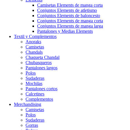
Camisetas Elements de manga corta
Conjuntos Elements de atletismo
Conjuntos Elements de baloncesto
Conjuntos Elements de manga corta
Conjuntos Elements de manga larga
Pantalones y Medias Elements
Textil y Complementos
Anoraks
Camisetas
Chandals
Chaqueta Chandal
Chubasqueros
Pantalones largos
Polos
Sudaderas
Mochilas
Pantalones cortos
Calcetines
Complementos
Merchandising
Camisetas
Polos
Sudaderas
Gorras