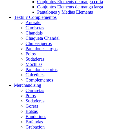
Conjuntos Elements de manga corta
Conjuntos Elements de manga larga
Pantalones y Medias Elements
Textil y Complementos
Anoraks
Camisetas
Chandals
Chaqueta Chandal
Chubasqueros
Pantalones largos
Polos
Sudaderas
Mochilas
Pantalones cortos
Calcetines
Complementos
Merchandising
Camisetas
Polos
Sudaderas
Gorras
Bolsas
Banderines
Bufandas
Grabacion