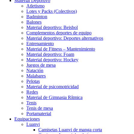
Material Deportivo
Atletismo
Lotes y Packs (Colectivos)
Badminton
Balones
Material deportivo: Beisbol
Complementos deportes de equipo
Material deportivo: Deportes alternativos
Entrenamiento
Material de Fitness – Mantenimiento
Material deportivo: Foam
Material deportivo: Hockey
Juegos de mesa
Natación
Malabares
Pelotas
Material de psicomotricidad
Redes
Material de Gimnasia Rítmica
Tenis
Tenis de mesa
Portamaterial
Equipaciones
Luanvi
Camisetas Luanvi de manga corta