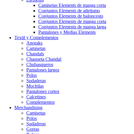
Camisetas Elements de manga corta
Conjuntos Elements de atletismo
Conjuntos Elements de baloncesto
Conjuntos Elements de manga corta
Conjuntos Elements de manga larga
Pantalones y Medias Elements
Textil y Complementos
Anoraks
Camisetas
Chandals
Chaqueta Chandal
Chubasqueros
Pantalones largos
Polos
Sudaderas
Mochilas
Pantalones cortos
Calcetines
Complementos
Merchandising
Camisetas
Polos
Sudaderas
Gorras