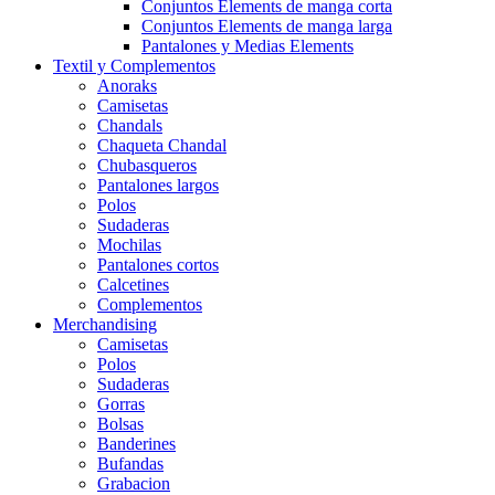
Conjuntos Elements de manga corta
Conjuntos Elements de manga larga
Pantalones y Medias Elements
Textil y Complementos
Anoraks
Camisetas
Chandals
Chaqueta Chandal
Chubasqueros
Pantalones largos
Polos
Sudaderas
Mochilas
Pantalones cortos
Calcetines
Complementos
Merchandising
Camisetas
Polos
Sudaderas
Gorras
Bolsas
Banderines
Bufandas
Grabacion