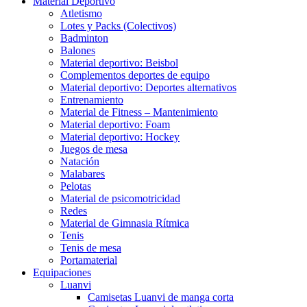
Material Deportivo
Atletismo
Lotes y Packs (Colectivos)
Badminton
Balones
Material deportivo: Beisbol
Complementos deportes de equipo
Material deportivo: Deportes alternativos
Entrenamiento
Material de Fitness – Mantenimiento
Material deportivo: Foam
Material deportivo: Hockey
Juegos de mesa
Natación
Malabares
Pelotas
Material de psicomotricidad
Redes
Material de Gimnasia Rítmica
Tenis
Tenis de mesa
Portamaterial
Equipaciones
Luanvi
Camisetas Luanvi de manga corta