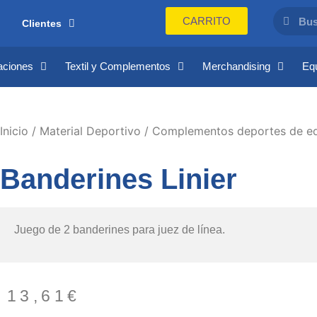
CARRITO
Clientes
aciones
Textil y Complementos
Merchandising
Eq
Inicio
/
Material Deportivo
/
Complementos deportes de e
Banderines Linier
Juego de 2 banderines para juez de línea.
13,61
€