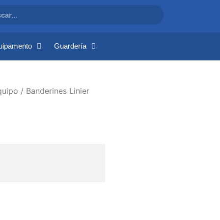
uipamento
Guardería
quipo
/ Banderines Linier