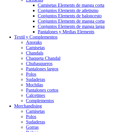
Camisetas Elements de manga corta
Conjuntos Elements de atletismo
Conjuntos Elements de baloncesto
Conjuntos Elements de manga corta
Conjuntos Elements de manga larga
Pantalones y Medias Elements
Textil y Complementos
Anoraks
Camisetas
Chandals
Chaqueta Chandal
Chubasqueros
Pantalones largos
Polos
Sudaderas
Mochilas
Pantalones cortos
Calcetines
Complementos
Merchandising
Camisetas
Polos
Sudaderas
Gorras