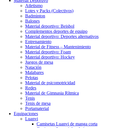
Material Deportivo
Atletismo
Lotes y Packs (Colectivos)
Badminton
Balones
Material deportivo: Beisbol
Complementos deportes de equipo
Material deportivo: Deportes alternativos
Entrenamiento
Material de Fitness – Mantenimiento
Material deportivo: Foam
Material deportivo: Hockey
Juegos de mesa
Natación
Malabares
Pelotas
Material de psicomotricidad
Redes
Material de Gimnasia Rítmica
Tenis
Tenis de mesa
Portamaterial
Equipaciones
Luanvi
Camisetas Luanvi de manga corta