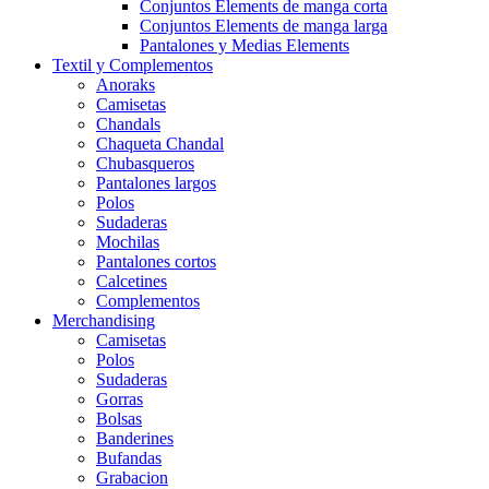
Conjuntos Elements de manga corta
Conjuntos Elements de manga larga
Pantalones y Medias Elements
Textil y Complementos
Anoraks
Camisetas
Chandals
Chaqueta Chandal
Chubasqueros
Pantalones largos
Polos
Sudaderas
Mochilas
Pantalones cortos
Calcetines
Complementos
Merchandising
Camisetas
Polos
Sudaderas
Gorras
Bolsas
Banderines
Bufandas
Grabacion