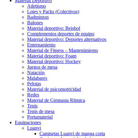
Material Deportivo
Atletismo
Lotes y Packs (Colectivos)
Badminton
Balones
Material deportivo: Beisbol
Complementos deportes de equipo
Material deportivo: Deportes alternativos
Entrenamiento
Material de Fitness – Mantenimiento
Material deportivo: Foam
Material deportivo: Hockey
Juegos de mesa
Natación
Malabares
Pelotas
Material de psicomotricidad
Redes
Material de Gimnasia Rítmica
Tenis
Tenis de mesa
Portamaterial
Equipaciones
Luanvi
Camisetas Luanvi de manga corta