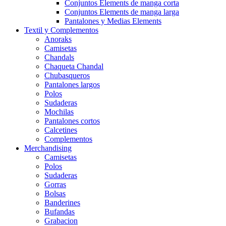
Conjuntos Elements de manga corta
Conjuntos Elements de manga larga
Pantalones y Medias Elements
Textil y Complementos
Anoraks
Camisetas
Chandals
Chaqueta Chandal
Chubasqueros
Pantalones largos
Polos
Sudaderas
Mochilas
Pantalones cortos
Calcetines
Complementos
Merchandising
Camisetas
Polos
Sudaderas
Gorras
Bolsas
Banderines
Bufandas
Grabacion