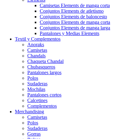
Camisetas Elements de manga corta
Conjuntos Elements de atletismo
Conjuntos Elements de baloncesto
Conjuntos Elements de manga corta
Conjuntos Elements de manga larga
Pantalones y Medias Elements
Textil y Complementos
Anoraks
Camisetas
Chandals
Chaqueta Chandal
Chubasqueros
Pantalones largos
Polos
Sudaderas
Mochilas
Pantalones cortos
Calcetines
Complementos
Merchandising
Camisetas
Polos
Sudaderas
Gorras