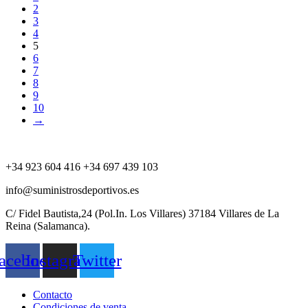
2
3
4
5
6
7
8
9
10
→
+34 923 604 416 +34 697 439 103
info@suministrosdeportivos.es
C/ Fidel Bautista,24 (Pol.In. Los Villares) 37184 Villares de La
Reina (Salamanca).
acebook
Instagram
Twitter
Contacto
Condiciones de venta