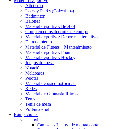
Material Deportivo
Atletismo
Lotes y Packs (Colectivos)
Badminton
Balones
Material deportivo: Beisbol
Complementos deportes de equipo
Material deportivo: Deportes alternativos
Entrenamiento
Material de Fitness – Mantenimiento
Material deportivo: Foam
Material deportivo: Hockey
Juegos de mesa
Natación
Malabares
Pelotas
Material de psicomotricidad
Redes
Material de Gimnasia Rítmica
Tenis
Tenis de mesa
Portamaterial
Equipaciones
Luanvi
Camisetas Luanvi de manga corta