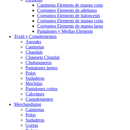
Camisetas Elements de manga corta
Conjuntos Elements de atletismo
Conjuntos Elements de baloncesto
Conjuntos Elements de manga corta
Conjuntos Elements de manga larga
Pantalones y Medias Elements
Textil y Complementos
Anoraks
Camisetas
Chandals
Chaqueta Chandal
Chubasqueros
Pantalones largos
Polos
Sudaderas
Mochilas
Pantalones cortos
Calcetines
Complementos
Merchandising
Camisetas
Polos
Sudaderas
Gorras