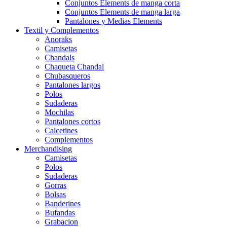
Conjuntos Elements de manga corta
Conjuntos Elements de manga larga
Pantalones y Medias Elements
Textil y Complementos
Anoraks
Camisetas
Chandals
Chaqueta Chandal
Chubasqueros
Pantalones largos
Polos
Sudaderas
Mochilas
Pantalones cortos
Calcetines
Complementos
Merchandising
Camisetas
Polos
Sudaderas
Gorras
Bolsas
Banderines
Bufandas
Grabacion