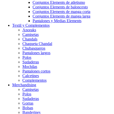
Conjuntos Elements de atletismo
Conjuntos Elements de baloncesto
Conjuntos Elements de manga corta
Conjuntos Elements de manga larga
Pantalones y Medias Elements
Textil y Complementos
Anoraks
Camisetas
Chandals
Chaqueta Chandal
Chubasqueros
Pantalones largos
Polos
Sudaderas
Mochilas
Pantalones cortos
Calcetines
Complementos
Merchandising
Camisetas
Polos
Sudaderas
Gorras
Bolsas
Banderines