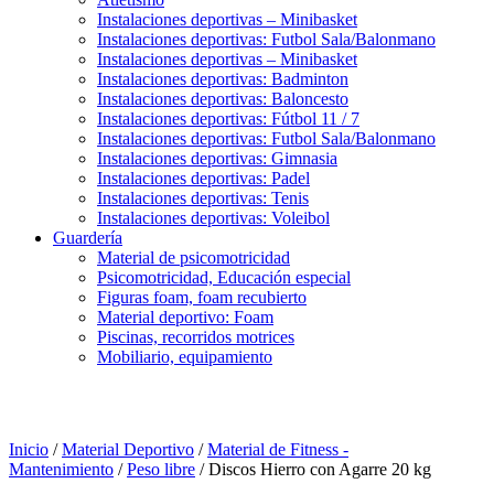
Instalaciones deportivas – Minibasket
Instalaciones deportivas: Futbol Sala/Balonmano
Instalaciones deportivas – Minibasket
Instalaciones deportivas: Badminton
Instalaciones deportivas: Baloncesto
Instalaciones deportivas: Fútbol 11 / 7
Instalaciones deportivas: Futbol Sala/Balonmano
Instalaciones deportivas: Gimnasia
Instalaciones deportivas: Padel
Instalaciones deportivas: Tenis
Instalaciones deportivas: Voleibol
Guardería
Material de psicomotricidad
Psicomotricidad, Educación especial
Figuras foam, foam recubierto
Material deportivo: Foam
Piscinas, recorridos motrices
Mobiliario, equipamiento
Inicio
/
Material Deportivo
/
Material de Fitness -
Mantenimiento
/
Peso libre
/ Discos Hierro con Agarre 20 kg