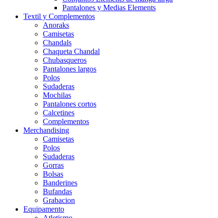
Pantalones y Medias Elements
Textil y Complementos
Anoraks
Camisetas
Chandals
Chaqueta Chandal
Chubasqueros
Pantalones largos
Polos
Sudaderas
Mochilas
Pantalones cortos
Calcetines
Complementos
Merchandising
Camisetas
Polos
Sudaderas
Gorras
Bolsas
Banderines
Bufandas
Grabacion
Equipamento
Atletismo