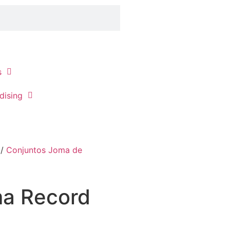
s
dising
/
Conjuntos Joma de
ma Record