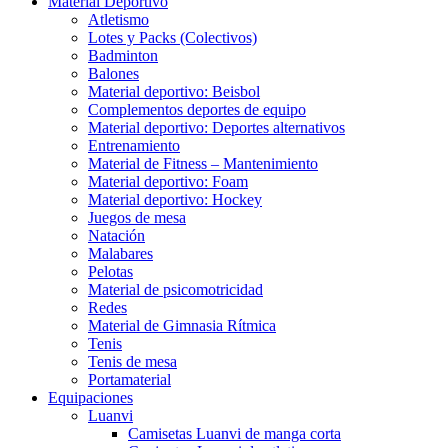
Material Deportivo
Atletismo
Lotes y Packs (Colectivos)
Badminton
Balones
Material deportivo: Beisbol
Complementos deportes de equipo
Material deportivo: Deportes alternativos
Entrenamiento
Material de Fitness – Mantenimiento
Material deportivo: Foam
Material deportivo: Hockey
Juegos de mesa
Natación
Malabares
Pelotas
Material de psicomotricidad
Redes
Material de Gimnasia Rítmica
Tenis
Tenis de mesa
Portamaterial
Equipaciones
Luanvi
Camisetas Luanvi de manga corta