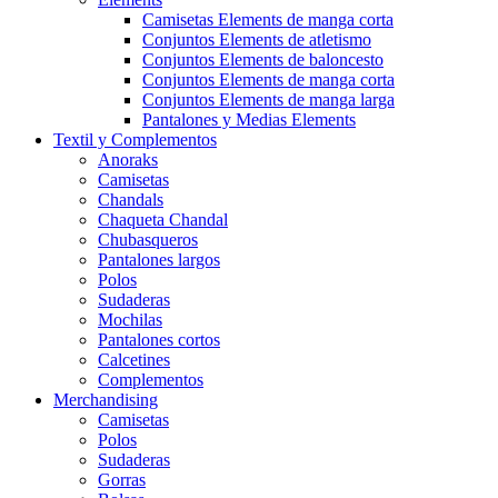
Camisetas Elements de manga corta
Conjuntos Elements de atletismo
Conjuntos Elements de baloncesto
Conjuntos Elements de manga corta
Conjuntos Elements de manga larga
Pantalones y Medias Elements
Textil y Complementos
Anoraks
Camisetas
Chandals
Chaqueta Chandal
Chubasqueros
Pantalones largos
Polos
Sudaderas
Mochilas
Pantalones cortos
Calcetines
Complementos
Merchandising
Camisetas
Polos
Sudaderas
Gorras