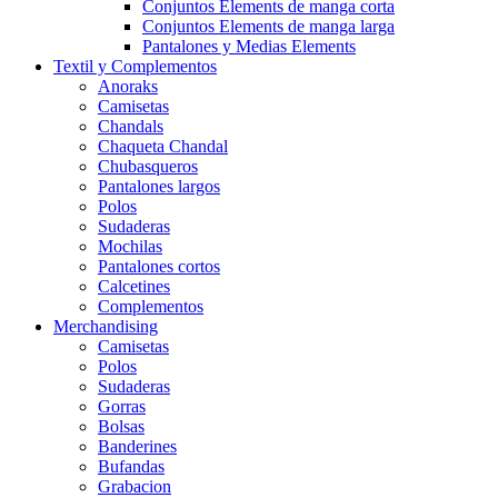
Conjuntos Elements de manga corta
Conjuntos Elements de manga larga
Pantalones y Medias Elements
Textil y Complementos
Anoraks
Camisetas
Chandals
Chaqueta Chandal
Chubasqueros
Pantalones largos
Polos
Sudaderas
Mochilas
Pantalones cortos
Calcetines
Complementos
Merchandising
Camisetas
Polos
Sudaderas
Gorras
Bolsas
Banderines
Bufandas
Grabacion