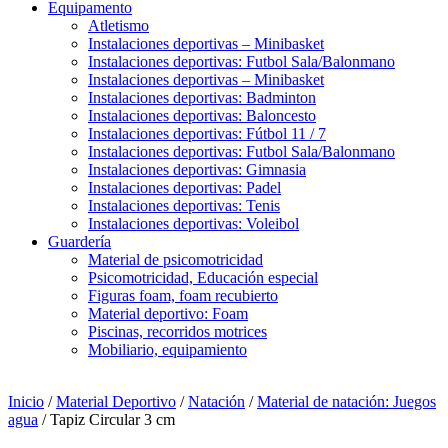
Equipamento
Atletismo
Instalaciones deportivas – Minibasket
Instalaciones deportivas: Futbol Sala/Balonmano
Instalaciones deportivas – Minibasket
Instalaciones deportivas: Badminton
Instalaciones deportivas: Baloncesto
Instalaciones deportivas: Fútbol 11 / 7
Instalaciones deportivas: Futbol Sala/Balonmano
Instalaciones deportivas: Gimnasia
Instalaciones deportivas: Padel
Instalaciones deportivas: Tenis
Instalaciones deportivas: Voleibol
Guardería
Material de psicomotricidad
Psicomotricidad, Educación especial
Figuras foam, foam recubierto
Material deportivo: Foam
Piscinas, recorridos motrices
Mobiliario, equipamiento
Inicio
/
Material Deportivo
/
Natación
/
Material de natación: Juegos
agua
/ Tapiz Circular 3 cm