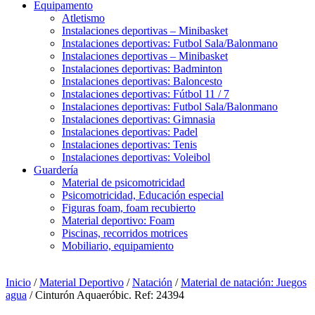
Equipamento
Atletismo
Instalaciones deportivas – Minibasket
Instalaciones deportivas: Futbol Sala/Balonmano
Instalaciones deportivas – Minibasket
Instalaciones deportivas: Badminton
Instalaciones deportivas: Baloncesto
Instalaciones deportivas: Fútbol 11 / 7
Instalaciones deportivas: Futbol Sala/Balonmano
Instalaciones deportivas: Gimnasia
Instalaciones deportivas: Padel
Instalaciones deportivas: Tenis
Instalaciones deportivas: Voleibol
Guardería
Material de psicomotricidad
Psicomotricidad, Educación especial
Figuras foam, foam recubierto
Material deportivo: Foam
Piscinas, recorridos motrices
Mobiliario, equipamiento
Inicio
/
Material Deportivo
/
Natación
/
Material de natación: Juegos
agua
/ Cinturón Aquaeróbic. Ref: 24394