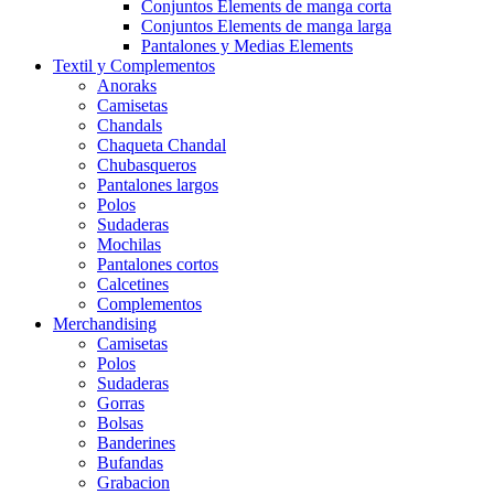
Conjuntos Elements de manga corta
Conjuntos Elements de manga larga
Pantalones y Medias Elements
Textil y Complementos
Anoraks
Camisetas
Chandals
Chaqueta Chandal
Chubasqueros
Pantalones largos
Polos
Sudaderas
Mochilas
Pantalones cortos
Calcetines
Complementos
Merchandising
Camisetas
Polos
Sudaderas
Gorras
Bolsas
Banderines
Bufandas
Grabacion