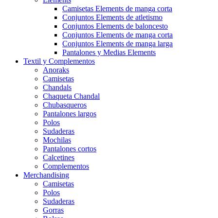
Camisetas Elements de manga corta
Conjuntos Elements de atletismo
Conjuntos Elements de baloncesto
Conjuntos Elements de manga corta
Conjuntos Elements de manga larga
Pantalones y Medias Elements
Textil y Complementos
Anoraks
Camisetas
Chandals
Chaqueta Chandal
Chubasqueros
Pantalones largos
Polos
Sudaderas
Mochilas
Pantalones cortos
Calcetines
Complementos
Merchandising
Camisetas
Polos
Sudaderas
Gorras