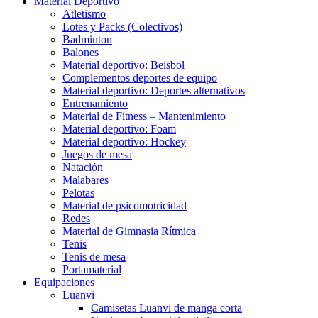
Material Deportivo
Atletismo
Lotes y Packs (Colectivos)
Badminton
Balones
Material deportivo: Beisbol
Complementos deportes de equipo
Material deportivo: Deportes alternativos
Entrenamiento
Material de Fitness – Mantenimiento
Material deportivo: Foam
Material deportivo: Hockey
Juegos de mesa
Natación
Malabares
Pelotas
Material de psicomotricidad
Redes
Material de Gimnasia Rítmica
Tenis
Tenis de mesa
Portamaterial
Equipaciones
Luanvi
Camisetas Luanvi de manga corta