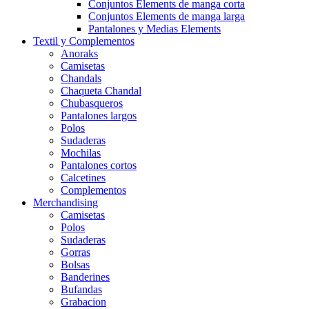
Conjuntos Elements de manga corta
Conjuntos Elements de manga larga
Pantalones y Medias Elements
Textil y Complementos
Anoraks
Camisetas
Chandals
Chaqueta Chandal
Chubasqueros
Pantalones largos
Polos
Sudaderas
Mochilas
Pantalones cortos
Calcetines
Complementos
Merchandising
Camisetas
Polos
Sudaderas
Gorras
Bolsas
Banderines
Bufandas
Grabacion