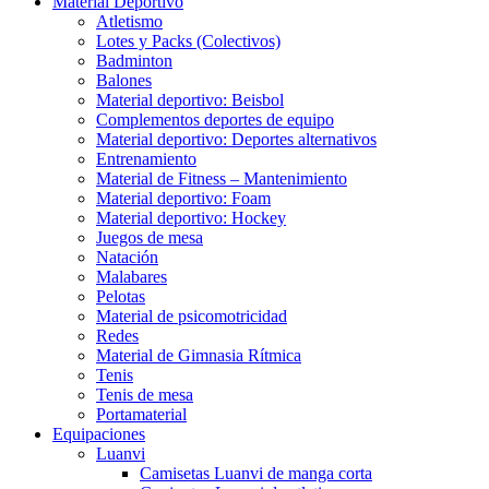
Material Deportivo
Atletismo
Lotes y Packs (Colectivos)
Badminton
Balones
Material deportivo: Beisbol
Complementos deportes de equipo
Material deportivo: Deportes alternativos
Entrenamiento
Material de Fitness – Mantenimiento
Material deportivo: Foam
Material deportivo: Hockey
Juegos de mesa
Natación
Malabares
Pelotas
Material de psicomotricidad
Redes
Material de Gimnasia Rítmica
Tenis
Tenis de mesa
Portamaterial
Equipaciones
Luanvi
Camisetas Luanvi de manga corta