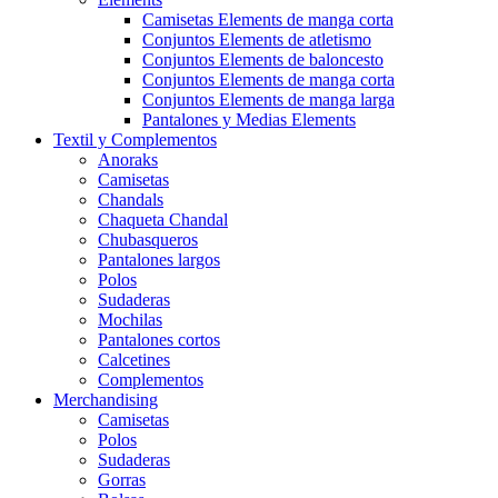
Camisetas Elements de manga corta
Conjuntos Elements de atletismo
Conjuntos Elements de baloncesto
Conjuntos Elements de manga corta
Conjuntos Elements de manga larga
Pantalones y Medias Elements
Textil y Complementos
Anoraks
Camisetas
Chandals
Chaqueta Chandal
Chubasqueros
Pantalones largos
Polos
Sudaderas
Mochilas
Pantalones cortos
Calcetines
Complementos
Merchandising
Camisetas
Polos
Sudaderas
Gorras