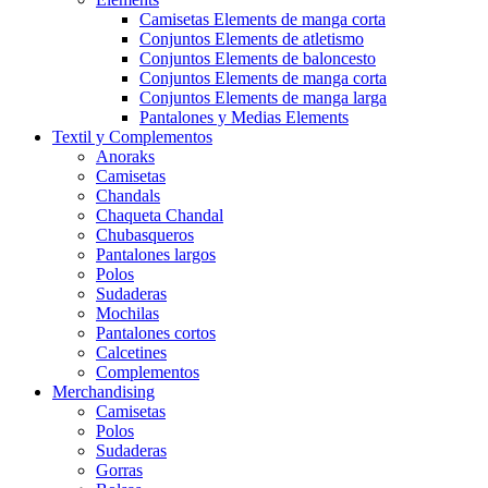
Camisetas Elements de manga corta
Conjuntos Elements de atletismo
Conjuntos Elements de baloncesto
Conjuntos Elements de manga corta
Conjuntos Elements de manga larga
Pantalones y Medias Elements
Textil y Complementos
Anoraks
Camisetas
Chandals
Chaqueta Chandal
Chubasqueros
Pantalones largos
Polos
Sudaderas
Mochilas
Pantalones cortos
Calcetines
Complementos
Merchandising
Camisetas
Polos
Sudaderas
Gorras