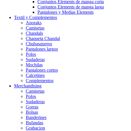
Conjuntos Elements de manga corta
Conjuntos Elements de manga larga
Pantalones y Medias Elements
Textil y Complementos
Anoraks
Camisetas
Chandals
Chaqueta Chandal
Chubasqueros
Pantalones largos
Polos
Sudaderas
Mochilas
Pantalones cortos
Calcetines
Complementos
Merchandising
Camisetas
Polos
Sudaderas
Gorras
Bolsas
Banderines
Bufandas
Grabacion