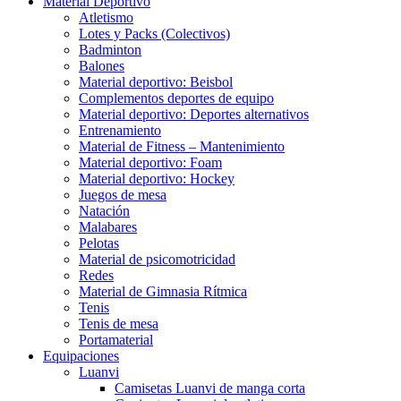
Material Deportivo
Atletismo
Lotes y Packs (Colectivos)
Badminton
Balones
Material deportivo: Beisbol
Complementos deportes de equipo
Material deportivo: Deportes alternativos
Entrenamiento
Material de Fitness – Mantenimiento
Material deportivo: Foam
Material deportivo: Hockey
Juegos de mesa
Natación
Malabares
Pelotas
Material de psicomotricidad
Redes
Material de Gimnasia Rítmica
Tenis
Tenis de mesa
Portamaterial
Equipaciones
Luanvi
Camisetas Luanvi de manga corta