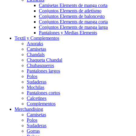
Camisetas Elements de manga corta
Conjuntos Elements de atletismo
Conjuntos Elements de baloncesto
Conjuntos Elements de manga corta
Conjuntos Elements de manga larga
Pantalones y Medias Elements
Textil y Complementos
Anoraks
Camisetas
Chandals
Chaqueta Chandal
Chubasqueros
Pantalones largos
Polos
Sudaderas
Mochilas
Pantalones cortos
Calcetines
Complementos
Merchandising
Camisetas
Polos
Sudaderas
Gorras