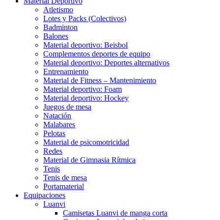
Material Deportivo
Atletismo
Lotes y Packs (Colectivos)
Badminton
Balones
Material deportivo: Beisbol
Complementos deportes de equipo
Material deportivo: Deportes alternativos
Entrenamiento
Material de Fitness – Mantenimiento
Material deportivo: Foam
Material deportivo: Hockey
Juegos de mesa
Natación
Malabares
Pelotas
Material de psicomotricidad
Redes
Material de Gimnasia Rítmica
Tenis
Tenis de mesa
Portamaterial
Equipaciones
Luanvi
Camisetas Luanvi de manga corta