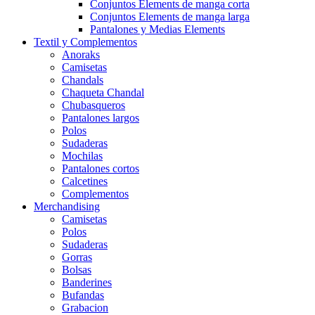
Conjuntos Elements de manga corta
Conjuntos Elements de manga larga
Pantalones y Medias Elements
Textil y Complementos
Anoraks
Camisetas
Chandals
Chaqueta Chandal
Chubasqueros
Pantalones largos
Polos
Sudaderas
Mochilas
Pantalones cortos
Calcetines
Complementos
Merchandising
Camisetas
Polos
Sudaderas
Gorras
Bolsas
Banderines
Bufandas
Grabacion