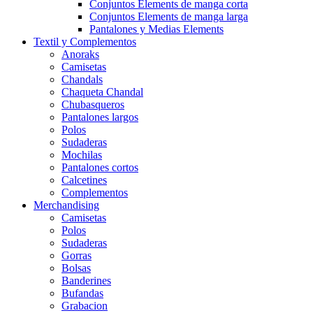
Conjuntos Elements de manga corta
Conjuntos Elements de manga larga
Pantalones y Medias Elements
Textil y Complementos
Anoraks
Camisetas
Chandals
Chaqueta Chandal
Chubasqueros
Pantalones largos
Polos
Sudaderas
Mochilas
Pantalones cortos
Calcetines
Complementos
Merchandising
Camisetas
Polos
Sudaderas
Gorras
Bolsas
Banderines
Bufandas
Grabacion