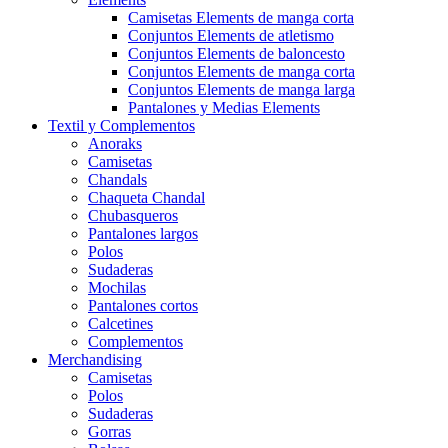
Camisetas Elements de manga corta
Conjuntos Elements de atletismo
Conjuntos Elements de baloncesto
Conjuntos Elements de manga corta
Conjuntos Elements de manga larga
Pantalones y Medias Elements
Textil y Complementos
Anoraks
Camisetas
Chandals
Chaqueta Chandal
Chubasqueros
Pantalones largos
Polos
Sudaderas
Mochilas
Pantalones cortos
Calcetines
Complementos
Merchandising
Camisetas
Polos
Sudaderas
Gorras