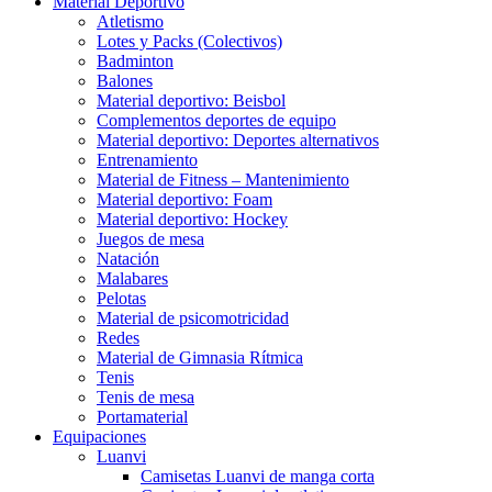
Material Deportivo
Atletismo
Lotes y Packs (Colectivos)
Badminton
Balones
Material deportivo: Beisbol
Complementos deportes de equipo
Material deportivo: Deportes alternativos
Entrenamiento
Material de Fitness – Mantenimiento
Material deportivo: Foam
Material deportivo: Hockey
Juegos de mesa
Natación
Malabares
Pelotas
Material de psicomotricidad
Redes
Material de Gimnasia Rítmica
Tenis
Tenis de mesa
Portamaterial
Equipaciones
Luanvi
Camisetas Luanvi de manga corta