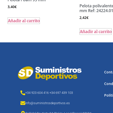
Pelota polivalent
3,40
€
mm Ref: 24224.01
2,42
€
Añadir al carrito
Añadir al carrito
Cont
Cond
+34 923 604 416 +34 697 439 103
Polít
info@suministrosdeportivos.es