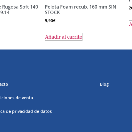
e Rugosa Soft 140
Pelota Foam recub. 160 mm SIN
2
9.14
STOCK
9,90
€
A
Añadir al carrito
acto
Blog
iciones de venta
ica de privacidad de datos