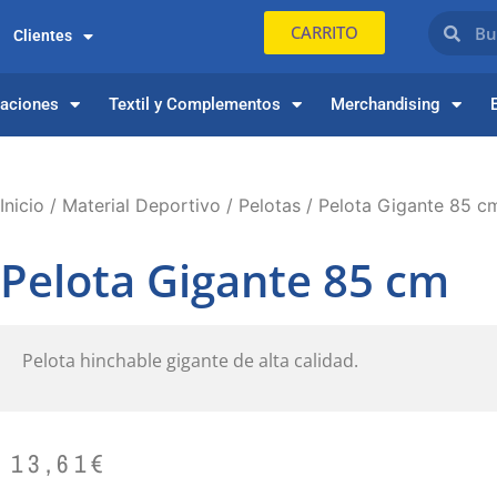
CARRITO
Clientes
paciones
Textil y Complementos
Merchandising
Inicio
/
Material Deportivo
/
Pelotas
/ Pelota Gigante 85 c
Pelota Gigante 85 cm
Pelota hinchable gigante de alta calidad.
13,61
€