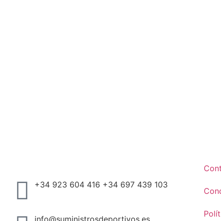
Con
+34 923 604 416 +34 697 439 103
Cond
Polí
info@suministrosdeportivos.es