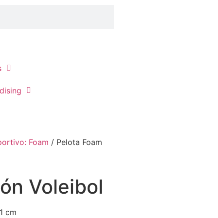
s
dising
portivo: Foam
/ Pelota Foam
ón Voleibol
21 cm