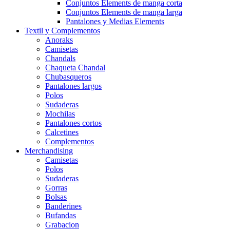
Conjuntos Elements de manga corta
Conjuntos Elements de manga larga
Pantalones y Medias Elements
Textil y Complementos
Anoraks
Camisetas
Chandals
Chaqueta Chandal
Chubasqueros
Pantalones largos
Polos
Sudaderas
Mochilas
Pantalones cortos
Calcetines
Complementos
Merchandising
Camisetas
Polos
Sudaderas
Gorras
Bolsas
Banderines
Bufandas
Grabacion