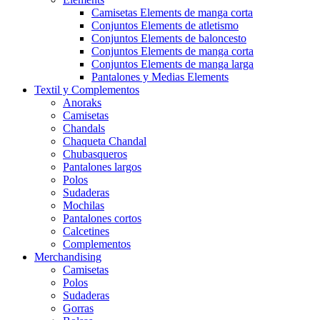
Camisetas Elements de manga corta
Conjuntos Elements de atletismo
Conjuntos Elements de baloncesto
Conjuntos Elements de manga corta
Conjuntos Elements de manga larga
Pantalones y Medias Elements
Textil y Complementos
Anoraks
Camisetas
Chandals
Chaqueta Chandal
Chubasqueros
Pantalones largos
Polos
Sudaderas
Mochilas
Pantalones cortos
Calcetines
Complementos
Merchandising
Camisetas
Polos
Sudaderas
Gorras