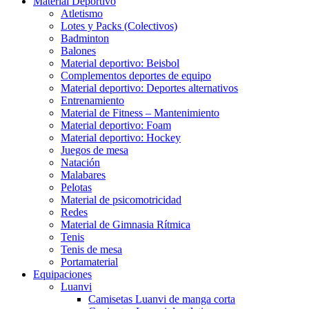
Material Deportivo
Atletismo
Lotes y Packs (Colectivos)
Badminton
Balones
Material deportivo: Beisbol
Complementos deportes de equipo
Material deportivo: Deportes alternativos
Entrenamiento
Material de Fitness – Mantenimiento
Material deportivo: Foam
Material deportivo: Hockey
Juegos de mesa
Natación
Malabares
Pelotas
Material de psicomotricidad
Redes
Material de Gimnasia Rítmica
Tenis
Tenis de mesa
Portamaterial
Equipaciones
Luanvi
Camisetas Luanvi de manga corta