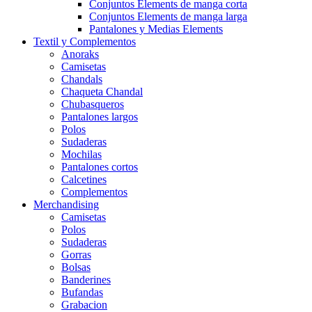
Conjuntos Elements de manga corta
Conjuntos Elements de manga larga
Pantalones y Medias Elements
Textil y Complementos
Anoraks
Camisetas
Chandals
Chaqueta Chandal
Chubasqueros
Pantalones largos
Polos
Sudaderas
Mochilas
Pantalones cortos
Calcetines
Complementos
Merchandising
Camisetas
Polos
Sudaderas
Gorras
Bolsas
Banderines
Bufandas
Grabacion