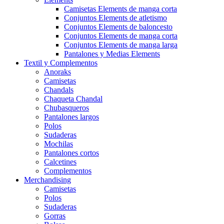
Camisetas Elements de manga corta
Conjuntos Elements de atletismo
Conjuntos Elements de baloncesto
Conjuntos Elements de manga corta
Conjuntos Elements de manga larga
Pantalones y Medias Elements
Textil y Complementos
Anoraks
Camisetas
Chandals
Chaqueta Chandal
Chubasqueros
Pantalones largos
Polos
Sudaderas
Mochilas
Pantalones cortos
Calcetines
Complementos
Merchandising
Camisetas
Polos
Sudaderas
Gorras