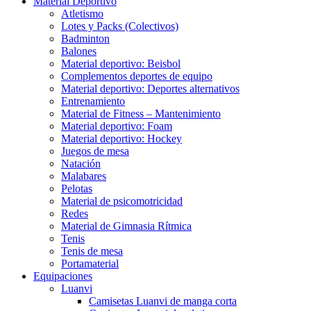
Material Deportivo
Atletismo
Lotes y Packs (Colectivos)
Badminton
Balones
Material deportivo: Beisbol
Complementos deportes de equipo
Material deportivo: Deportes alternativos
Entrenamiento
Material de Fitness – Mantenimiento
Material deportivo: Foam
Material deportivo: Hockey
Juegos de mesa
Natación
Malabares
Pelotas
Material de psicomotricidad
Redes
Material de Gimnasia Rítmica
Tenis
Tenis de mesa
Portamaterial
Equipaciones
Luanvi
Camisetas Luanvi de manga corta