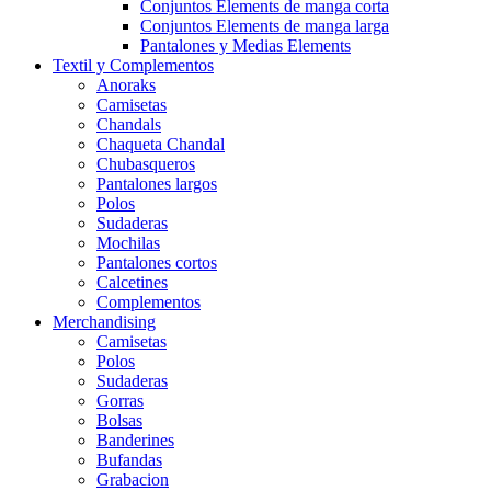
Conjuntos Elements de manga corta
Conjuntos Elements de manga larga
Pantalones y Medias Elements
Textil y Complementos
Anoraks
Camisetas
Chandals
Chaqueta Chandal
Chubasqueros
Pantalones largos
Polos
Sudaderas
Mochilas
Pantalones cortos
Calcetines
Complementos
Merchandising
Camisetas
Polos
Sudaderas
Gorras
Bolsas
Banderines
Bufandas
Grabacion