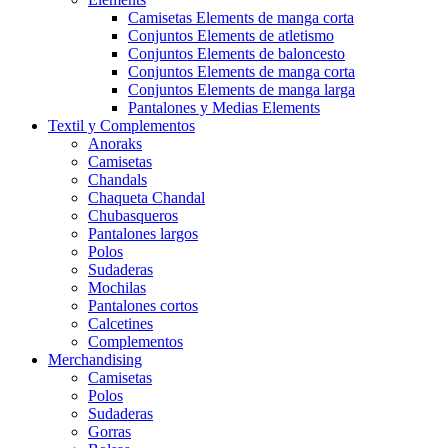
Camisetas Elements de manga corta
Conjuntos Elements de atletismo
Conjuntos Elements de baloncesto
Conjuntos Elements de manga corta
Conjuntos Elements de manga larga
Pantalones y Medias Elements
Textil y Complementos
Anoraks
Camisetas
Chandals
Chaqueta Chandal
Chubasqueros
Pantalones largos
Polos
Sudaderas
Mochilas
Pantalones cortos
Calcetines
Complementos
Merchandising
Camisetas
Polos
Sudaderas
Gorras