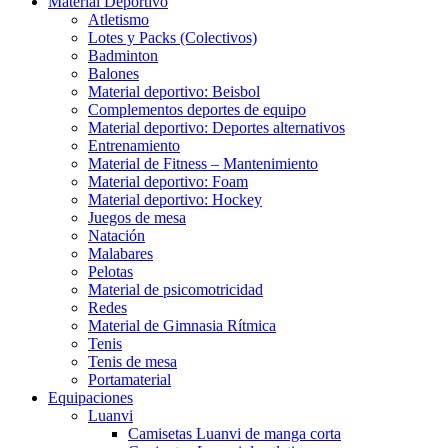
Material Deportivo
Atletismo
Lotes y Packs (Colectivos)
Badminton
Balones
Material deportivo: Beisbol
Complementos deportes de equipo
Material deportivo: Deportes alternativos
Entrenamiento
Material de Fitness – Mantenimiento
Material deportivo: Foam
Material deportivo: Hockey
Juegos de mesa
Natación
Malabares
Pelotas
Material de psicomotricidad
Redes
Material de Gimnasia Rítmica
Tenis
Tenis de mesa
Portamaterial
Equipaciones
Luanvi
Camisetas Luanvi de manga corta