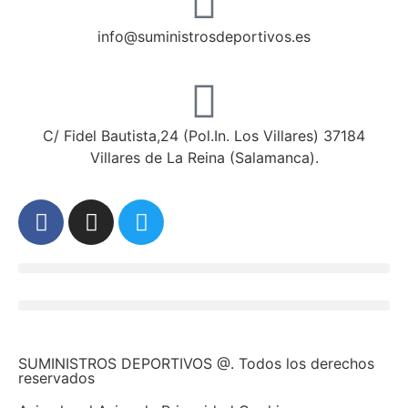
info@suministrosdeportivos.es
C/ Fidel Bautista,24 (Pol.In. Los Villares) 37184
Villares de La Reina (Salamanca).
SUMINISTROS DEPORTIVOS @.
Todos los derechos
reservados