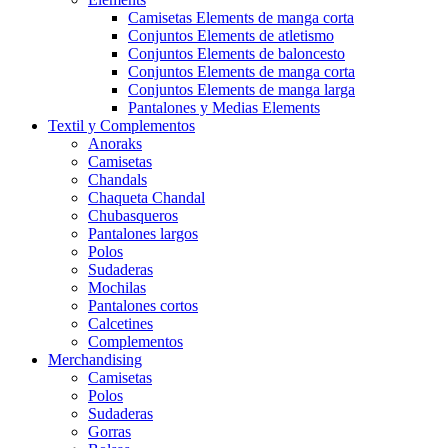
Camisetas Elements de manga corta
Conjuntos Elements de atletismo
Conjuntos Elements de baloncesto
Conjuntos Elements de manga corta
Conjuntos Elements de manga larga
Pantalones y Medias Elements
Textil y Complementos
Anoraks
Camisetas
Chandals
Chaqueta Chandal
Chubasqueros
Pantalones largos
Polos
Sudaderas
Mochilas
Pantalones cortos
Calcetines
Complementos
Merchandising
Camisetas
Polos
Sudaderas
Gorras