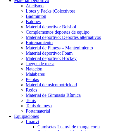
Material Deportivo
Atletismo
Lotes y Packs (Colectivos)
Badminton
Balones
Material deportivo: Beisbol
Complementos deportes de equipo
Material deportivo: Deportes alternativos
Entrenamiento
Material de Fitness – Mantenimiento
Material deportivo: Foam
Material deportivo: Hockey
Juegos de mesa
Natación
Malabares
Pelotas
Material de psicomotricidad
Redes
Material de Gimnasia Rítmica
Tenis
Tenis de mesa
Portamaterial
Equipaciones
Luanvi
Camisetas Luanvi de manga corta