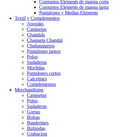
Conjuntos Elements de manga corta
Conjuntos Elements de manga larga
Pantalones y Medias Elements
Textil y Complementos
Anoraks
Camisetas
Chandals
Chaqueta Chandal
Chubasqueros
Pantalones largos
Polos
Sudaderas
Mochilas
Pantalones cortos
Calcetines
Complementos
Merchandising
Camisetas
Polos
Sudaderas
Gorras
Bolsas
Banderines
Bufandas
Grabacion