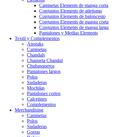
Camisetas Elements de manga corta
Conjuntos Elements de atletismo
Conjuntos Elements de baloncesto
Conjuntos Elements de manga corta
Conjuntos Elements de manga larga
Pantalones y Medias Elements
Textil y Complementos
Anoraks
Camisetas
Chandals
Chaqueta Chandal
Chubasqueros
Pantalones largos
Polos
Sudaderas
Mochilas
Pantalones cortos
Calcetines
Complementos
Merchandising
Camisetas
Polos
Sudaderas
Gorras