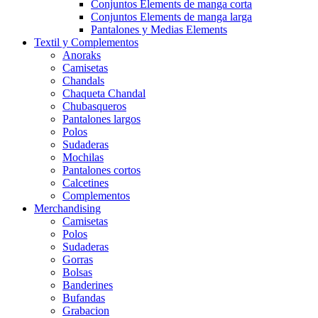
Conjuntos Elements de manga corta
Conjuntos Elements de manga larga
Pantalones y Medias Elements
Textil y Complementos
Anoraks
Camisetas
Chandals
Chaqueta Chandal
Chubasqueros
Pantalones largos
Polos
Sudaderas
Mochilas
Pantalones cortos
Calcetines
Complementos
Merchandising
Camisetas
Polos
Sudaderas
Gorras
Bolsas
Banderines
Bufandas
Grabacion