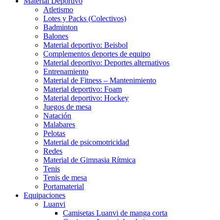
Material Deportivo
Atletismo
Lotes y Packs (Colectivos)
Badminton
Balones
Material deportivo: Beisbol
Complementos deportes de equipo
Material deportivo: Deportes alternativos
Entrenamiento
Material de Fitness – Mantenimiento
Material deportivo: Foam
Material deportivo: Hockey
Juegos de mesa
Natación
Malabares
Pelotas
Material de psicomotricidad
Redes
Material de Gimnasia Rítmica
Tenis
Tenis de mesa
Portamaterial
Equipaciones
Luanvi
Camisetas Luanvi de manga corta