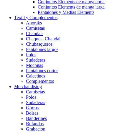
Conjuntos Elements de manga corta
Conjuntos Elements de manga larga
Pantalones y Medias Elements
Textil y Complementos
Anoraks
Camisetas
Chandals
Chaqueta Chandal
Chubasqueros
Pantalones largos
Polos
Sudaderas
Mochilas
Pantalones cortos
Calcetines
Complementos
Merchandising
Camisetas
Polos
Sudaderas
Gorras
Bolsas
Banderines
Bufandas
Grabacion