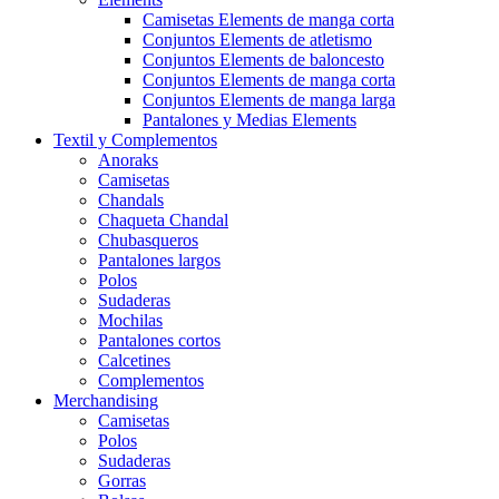
Camisetas Elements de manga corta
Conjuntos Elements de atletismo
Conjuntos Elements de baloncesto
Conjuntos Elements de manga corta
Conjuntos Elements de manga larga
Pantalones y Medias Elements
Textil y Complementos
Anoraks
Camisetas
Chandals
Chaqueta Chandal
Chubasqueros
Pantalones largos
Polos
Sudaderas
Mochilas
Pantalones cortos
Calcetines
Complementos
Merchandising
Camisetas
Polos
Sudaderas
Gorras