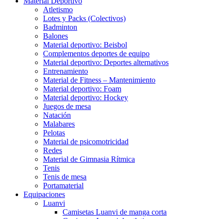
Material Deportivo
Atletismo
Lotes y Packs (Colectivos)
Badminton
Balones
Material deportivo: Beisbol
Complementos deportes de equipo
Material deportivo: Deportes alternativos
Entrenamiento
Material de Fitness – Mantenimiento
Material deportivo: Foam
Material deportivo: Hockey
Juegos de mesa
Natación
Malabares
Pelotas
Material de psicomotricidad
Redes
Material de Gimnasia Rítmica
Tenis
Tenis de mesa
Portamaterial
Equipaciones
Luanvi
Camisetas Luanvi de manga corta