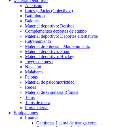
Material Deportivo
Atletismo
Lotes y Packs (Colectivos)
Badminton
Balones
Material deportivo: Beisbol
Complementos deportes de equipo
Material deportivo: Deportes alternativos
Entrenamiento
Material de Fitness – Mantenimiento
Material deportivo: Foam
Material deportivo: Hockey
Juegos de mesa
Natación
Malabares
Pelotas
Material de psicomotricidad
Redes
Material de Gimnasia Rítmica
Tenis
Tenis de mesa
Portamaterial
Equipaciones
Luanvi
Camisetas Luanvi de manga corta