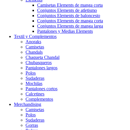
Camisetas Elements de manga corta
Conjuntos Elements de atletismo
Conjuntos Elements de baloncesto
Conjuntos Elements de manga corta
Conjuntos Elements de manga larga
Pantalones y Medias Elements
Textil y Complementos
Anoraks
Camisetas
Chandals
Chaqueta Chandal
Chubasqueros
Pantalones largos
Polos
Sudaderas
Mochilas
Pantalones cortos
Calcetines
Complementos
Merchandising
Camisetas
Polos
Sudaderas
Gorras