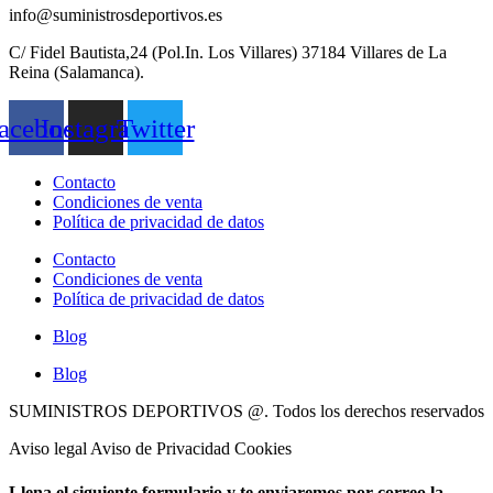
info@suministrosdeportivos.es
C/ Fidel Bautista,24 (Pol.In. Los Villares) 37184 Villares de La
Reina (Salamanca).
acebook
Instagram
Twitter
Contacto
Condiciones de venta
Política de privacidad de datos
Contacto
Condiciones de venta
Política de privacidad de datos
Blog
Blog
SUMINISTROS DEPORTIVOS @.
Todos los derechos reservados
Aviso legal Aviso de Privacidad Cookies
Llena el siguiente formulario y te enviaremos por correo la