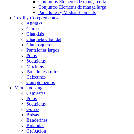
Conjuntos Elements de manga corta
Conjuntos Elements de manga larga
Pantalones y Medias Elements
Textil y Complementos
Anoraks
Camisetas
Chandals
Chaqueta Chandal
Chubasqueros
Pantalones largos
Polos
Sudaderas
Mochilas
Pantalones cortos
Calcetines
Complementos
Merchandising
Camisetas
Polos
Sudaderas
Gorras
Bolsas
Banderines
Bufandas
Grabacion