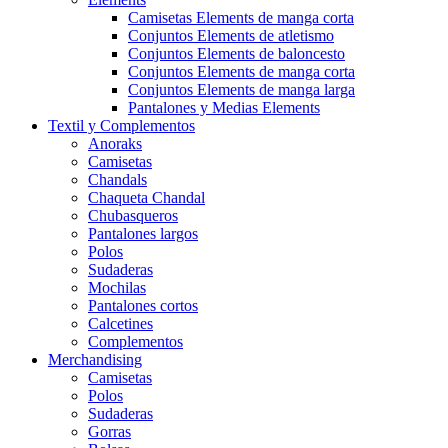
Camisetas Elements de manga corta
Conjuntos Elements de atletismo
Conjuntos Elements de baloncesto
Conjuntos Elements de manga corta
Conjuntos Elements de manga larga
Pantalones y Medias Elements
Textil y Complementos
Anoraks
Camisetas
Chandals
Chaqueta Chandal
Chubasqueros
Pantalones largos
Polos
Sudaderas
Mochilas
Pantalones cortos
Calcetines
Complementos
Merchandising
Camisetas
Polos
Sudaderas
Gorras