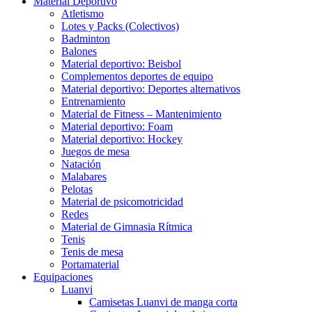
Material Deportivo
Atletismo
Lotes y Packs (Colectivos)
Badminton
Balones
Material deportivo: Beisbol
Complementos deportes de equipo
Material deportivo: Deportes alternativos
Entrenamiento
Material de Fitness – Mantenimiento
Material deportivo: Foam
Material deportivo: Hockey
Juegos de mesa
Natación
Malabares
Pelotas
Material de psicomotricidad
Redes
Material de Gimnasia Rítmica
Tenis
Tenis de mesa
Portamaterial
Equipaciones
Luanvi
Camisetas Luanvi de manga corta