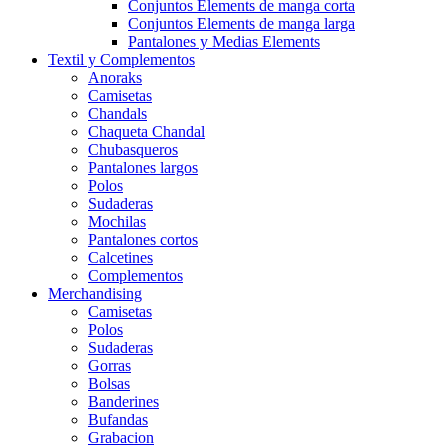
Conjuntos Elements de manga corta
Conjuntos Elements de manga larga
Pantalones y Medias Elements
Textil y Complementos
Anoraks
Camisetas
Chandals
Chaqueta Chandal
Chubasqueros
Pantalones largos
Polos
Sudaderas
Mochilas
Pantalones cortos
Calcetines
Complementos
Merchandising
Camisetas
Polos
Sudaderas
Gorras
Bolsas
Banderines
Bufandas
Grabacion