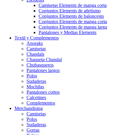
Camisetas Elements de manga corta
Conjuntos Elements de atletismo
Conjuntos Elements de baloncesto
Conjuntos Elements de manga corta
Conjuntos Elements de manga larga
Pantalones y Medias Elements
Textil y Complementos
Anoraks
Camisetas
Chandals
Chaqueta Chandal
Chubasqueros
Pantalones largos
Polos
Sudaderas
Mochilas
Pantalones cortos
Calcetines
Complementos
Merchandising
Camisetas
Polos
Sudaderas
Gorras