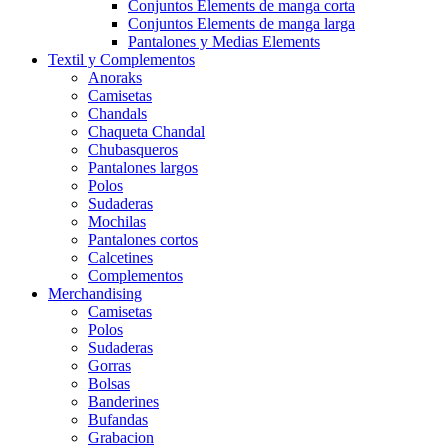
Conjuntos Elements de manga corta
Conjuntos Elements de manga larga
Pantalones y Medias Elements
Textil y Complementos
Anoraks
Camisetas
Chandals
Chaqueta Chandal
Chubasqueros
Pantalones largos
Polos
Sudaderas
Mochilas
Pantalones cortos
Calcetines
Complementos
Merchandising
Camisetas
Polos
Sudaderas
Gorras
Bolsas
Banderines
Bufandas
Grabacion