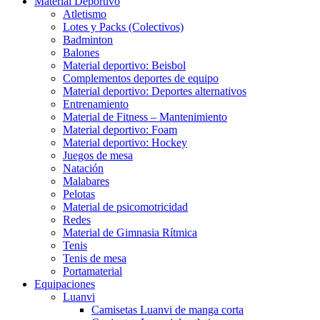
Material Deportivo
Atletismo
Lotes y Packs (Colectivos)
Badminton
Balones
Material deportivo: Beisbol
Complementos deportes de equipo
Material deportivo: Deportes alternativos
Entrenamiento
Material de Fitness – Mantenimiento
Material deportivo: Foam
Material deportivo: Hockey
Juegos de mesa
Natación
Malabares
Pelotas
Material de psicomotricidad
Redes
Material de Gimnasia Rítmica
Tenis
Tenis de mesa
Portamaterial
Equipaciones
Luanvi
Camisetas Luanvi de manga corta