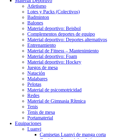
Material Deportivo
Atletismo
Lotes y Packs (Colectivos)
Badminton
Balones
Material deportivo: Beisbol
Complementos deportes de equipo
Material deportivo: Deportes alternativos
Entrenamiento
Material de Fitness – Mantenimiento
Material deportivo: Foam
Material deportivo: Hockey
Juegos de mesa
Natación
Malabares
Pelotas
Material de psicomotricidad
Redes
Material de Gimnasia Rítmica
Tenis
Tenis de mesa
Portamaterial
Equipaciones
Luanvi
Camisetas Luanvi de manga corta