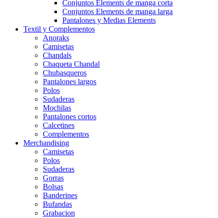
Conjuntos Elements de manga corta
Conjuntos Elements de manga larga
Pantalones y Medias Elements
Textil y Complementos
Anoraks
Camisetas
Chandals
Chaqueta Chandal
Chubasqueros
Pantalones largos
Polos
Sudaderas
Mochilas
Pantalones cortos
Calcetines
Complementos
Merchandising
Camisetas
Polos
Sudaderas
Gorras
Bolsas
Banderines
Bufandas
Grabacion