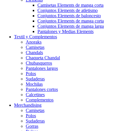
Camisetas Elements de manga corta
Conjuntos Elements de atletismo
Conjuntos Elements de baloncesto
Conjuntos Elements de manga corta
Conjuntos Elements de manga larga
Pantalones y Medias Elements
Textil y Complementos
Anoraks
Camisetas
Chandals
Chaqueta Chandal
Chubasqueros
Pantalones largos
Polos
Sudaderas
Mochilas
Pantalones cortos
Calcetines
Complementos
Merchandising
Camisetas
Polos
Sudaderas
Gorras