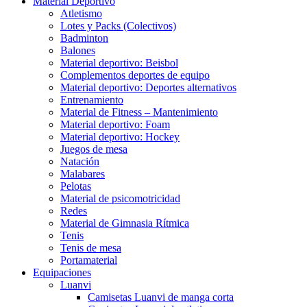
Material Deportivo
Atletismo
Lotes y Packs (Colectivos)
Badminton
Balones
Material deportivo: Beisbol
Complementos deportes de equipo
Material deportivo: Deportes alternativos
Entrenamiento
Material de Fitness – Mantenimiento
Material deportivo: Foam
Material deportivo: Hockey
Juegos de mesa
Natación
Malabares
Pelotas
Material de psicomotricidad
Redes
Material de Gimnasia Rítmica
Tenis
Tenis de mesa
Portamaterial
Equipaciones
Luanvi
Camisetas Luanvi de manga corta