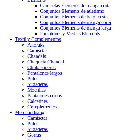
Camisetas Elements de manga corta
Conjuntos Elements de atletismo
Conjuntos Elements de baloncesto
Conjuntos Elements de manga corta
Conjuntos Elements de manga larga
Pantalones y Medias Elements
Textil y Complementos
Anoraks
Camisetas
Chandals
Chaqueta Chandal
Chubasqueros
Pantalones largos
Polos
Sudaderas
Mochilas
Pantalones cortos
Calcetines
Complementos
Merchandising
Camisetas
Polos
Sudaderas
Gorras