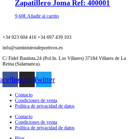
Zapatillero Joma Ref: 400001
9,60
€
Añadir al carrito
+34 923 604 416 +34 697 439 103
info@suministrosdeportivos.es
C/ Fidel Bautista,24 (Pol.In. Los Villares) 37184 Villares de La
Reina (Salamanca).
acebook
Instagram
Twitter
Contacto
Condiciones de venta
Política de privacidad de datos
Contacto
Condiciones de venta
Política de privacidad de datos
Blog