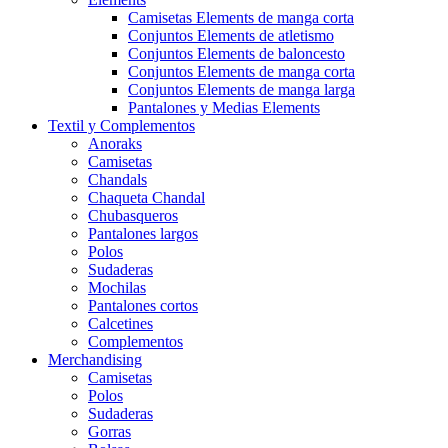
Camisetas Elements de manga corta
Conjuntos Elements de atletismo
Conjuntos Elements de baloncesto
Conjuntos Elements de manga corta
Conjuntos Elements de manga larga
Pantalones y Medias Elements
Textil y Complementos
Anoraks
Camisetas
Chandals
Chaqueta Chandal
Chubasqueros
Pantalones largos
Polos
Sudaderas
Mochilas
Pantalones cortos
Calcetines
Complementos
Merchandising
Camisetas
Polos
Sudaderas
Gorras