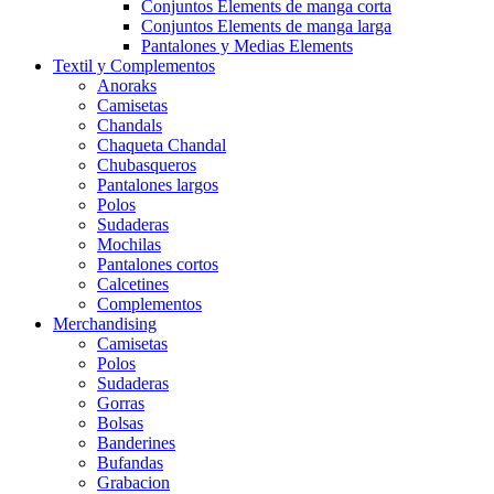
Conjuntos Elements de manga corta
Conjuntos Elements de manga larga
Pantalones y Medias Elements
Textil y Complementos
Anoraks
Camisetas
Chandals
Chaqueta Chandal
Chubasqueros
Pantalones largos
Polos
Sudaderas
Mochilas
Pantalones cortos
Calcetines
Complementos
Merchandising
Camisetas
Polos
Sudaderas
Gorras
Bolsas
Banderines
Bufandas
Grabacion