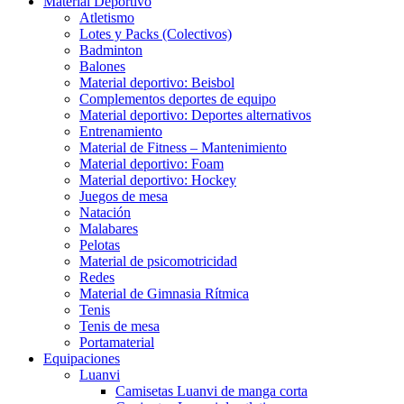
Material Deportivo
Atletismo
Lotes y Packs (Colectivos)
Badminton
Balones
Material deportivo: Beisbol
Complementos deportes de equipo
Material deportivo: Deportes alternativos
Entrenamiento
Material de Fitness – Mantenimiento
Material deportivo: Foam
Material deportivo: Hockey
Juegos de mesa
Natación
Malabares
Pelotas
Material de psicomotricidad
Redes
Material de Gimnasia Rítmica
Tenis
Tenis de mesa
Portamaterial
Equipaciones
Luanvi
Camisetas Luanvi de manga corta