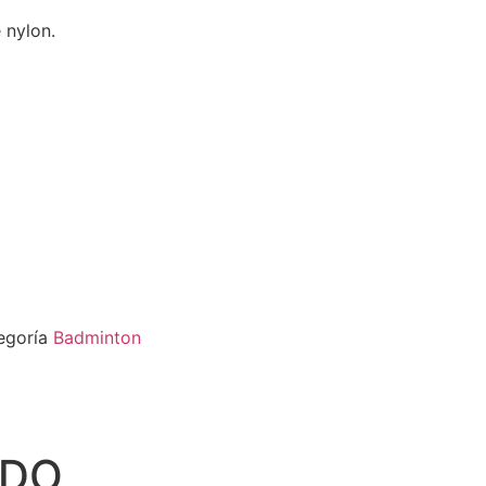
 nylon.
egoría
Badminton
ADO