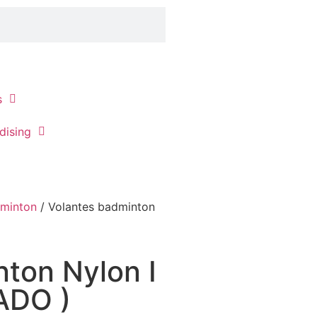
s
dising
minton
/ Volantes badminton
ton Nylon I
ADO )