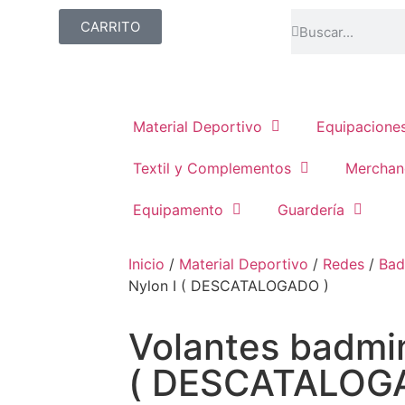
CARRITO
Material Deportivo
Equipacione
Textil y Complementos
Merchan
Equipamento
Guardería
Inicio
/
Material Deportivo
/
Redes
/
Bad
Nylon I ( DESCATALOGADO )
Volantes badmin
( DESCATALOG