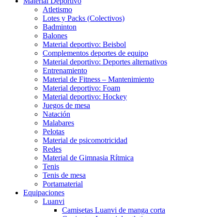
Material Deportivo
Atletismo
Lotes y Packs (Colectivos)
Badminton
Balones
Material deportivo: Beisbol
Complementos deportes de equipo
Material deportivo: Deportes alternativos
Entrenamiento
Material de Fitness – Mantenimiento
Material deportivo: Foam
Material deportivo: Hockey
Juegos de mesa
Natación
Malabares
Pelotas
Material de psicomotricidad
Redes
Material de Gimnasia Rítmica
Tenis
Tenis de mesa
Portamaterial
Equipaciones
Luanvi
Camisetas Luanvi de manga corta