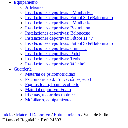
Equipamento
Atletismo
Instalaciones deportivas – Minibasket
Instalaciones deportivas: Futbol Sala/Balonmano
Instalaciones deportivas – Minibasket
Instalaciones deportivas: Badminton
Instalaciones deportivas: Baloncesto
Instalaciones deportivas: Fútbol 11 / 7
Instalaciones deportivas: Futbol Sala/Balonmano
Instalaciones deportivas: Gimnasia
Instalaciones deportivas: Padel
Instalaciones deportivas: Tenis
Instalaciones deportivas: Voleibol
Guardería
Material de psicomotricidad
Psicomotricidad, Educación especial
Figuras foam, foam recubierto
Material deportivo: Foam
Piscinas, recorridos motrices
Mobiliario, equipamiento
Inicio
/
Material Deportivo
/
Entrenamiento
/ Valla de Salto
Diamond Regulable. Ref: 24393