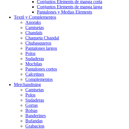
Conjuntos Elements de manga corta
Conjuntos Elements de manga larga
Pantalones y Medias Elements
Textil y Complementos
Anoraks
Camisetas
Chandals
Chaqueta Chandal
Chubasqueros
Pantalones largos
Polos
Sudaderas
Mochilas
Pantalones cortos
Calcetines
Complementos
Merchandising
Camisetas
Polos
Sudaderas
Gorras
Bolsas
Banderines
Bufandas
Grabacion