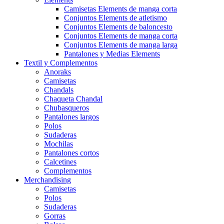
Camisetas Elements de manga corta
Conjuntos Elements de atletismo
Conjuntos Elements de baloncesto
Conjuntos Elements de manga corta
Conjuntos Elements de manga larga
Pantalones y Medias Elements
Textil y Complementos
Anoraks
Camisetas
Chandals
Chaqueta Chandal
Chubasqueros
Pantalones largos
Polos
Sudaderas
Mochilas
Pantalones cortos
Calcetines
Complementos
Merchandising
Camisetas
Polos
Sudaderas
Gorras