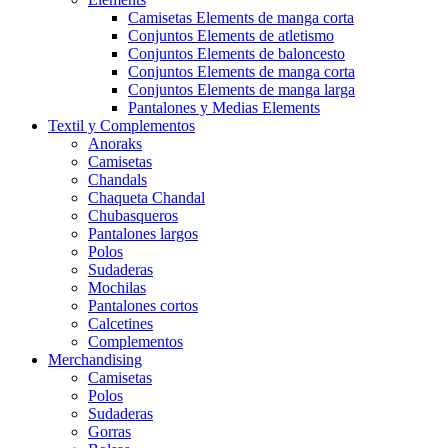
Camisetas Elements de manga corta
Conjuntos Elements de atletismo
Conjuntos Elements de baloncesto
Conjuntos Elements de manga corta
Conjuntos Elements de manga larga
Pantalones y Medias Elements
Textil y Complementos
Anoraks
Camisetas
Chandals
Chaqueta Chandal
Chubasqueros
Pantalones largos
Polos
Sudaderas
Mochilas
Pantalones cortos
Calcetines
Complementos
Merchandising
Camisetas
Polos
Sudaderas
Gorras