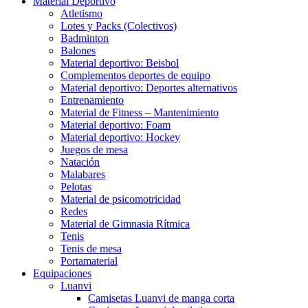
Material Deportivo
Atletismo
Lotes y Packs (Colectivos)
Badminton
Balones
Material deportivo: Beisbol
Complementos deportes de equipo
Material deportivo: Deportes alternativos
Entrenamiento
Material de Fitness – Mantenimiento
Material deportivo: Foam
Material deportivo: Hockey
Juegos de mesa
Natación
Malabares
Pelotas
Material de psicomotricidad
Redes
Material de Gimnasia Rítmica
Tenis
Tenis de mesa
Portamaterial
Equipaciones
Luanvi
Camisetas Luanvi de manga corta