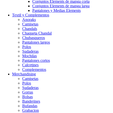
Conjuntos Elements de manga corta
Conjuntos Elements de manga larga
Pantalones y Medias Elements
Textil y Complementos
Anoraks
Camisetas
Chandals
Chaqueta Chandal
Chubasqueros
Pantalones largos
Polos
Sudaderas
Mochilas
Pantalones cortos
Calcetines
Complementos
Merchandising
Camisetas
Polos
Sudaderas
Gorras
Bolsas
Banderines
Bufandas
Grabacion