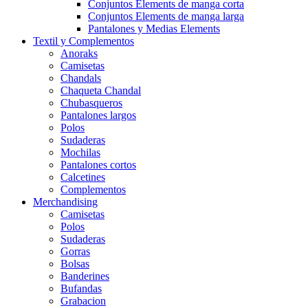
Conjuntos Elements de manga corta
Conjuntos Elements de manga larga
Pantalones y Medias Elements
Textil y Complementos
Anoraks
Camisetas
Chandals
Chaqueta Chandal
Chubasqueros
Pantalones largos
Polos
Sudaderas
Mochilas
Pantalones cortos
Calcetines
Complementos
Merchandising
Camisetas
Polos
Sudaderas
Gorras
Bolsas
Banderines
Bufandas
Grabacion