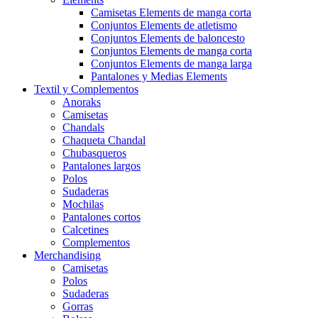
Camisetas Elements de manga corta
Conjuntos Elements de atletismo
Conjuntos Elements de baloncesto
Conjuntos Elements de manga corta
Conjuntos Elements de manga larga
Pantalones y Medias Elements
Textil y Complementos
Anoraks
Camisetas
Chandals
Chaqueta Chandal
Chubasqueros
Pantalones largos
Polos
Sudaderas
Mochilas
Pantalones cortos
Calcetines
Complementos
Merchandising
Camisetas
Polos
Sudaderas
Gorras