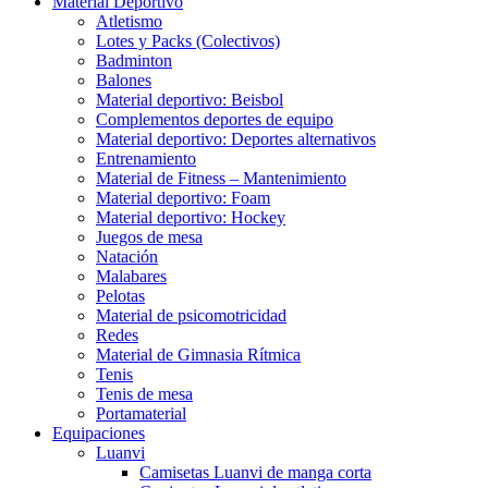
Material Deportivo
Atletismo
Lotes y Packs (Colectivos)
Badminton
Balones
Material deportivo: Beisbol
Complementos deportes de equipo
Material deportivo: Deportes alternativos
Entrenamiento
Material de Fitness – Mantenimiento
Material deportivo: Foam
Material deportivo: Hockey
Juegos de mesa
Natación
Malabares
Pelotas
Material de psicomotricidad
Redes
Material de Gimnasia Rítmica
Tenis
Tenis de mesa
Portamaterial
Equipaciones
Luanvi
Camisetas Luanvi de manga corta