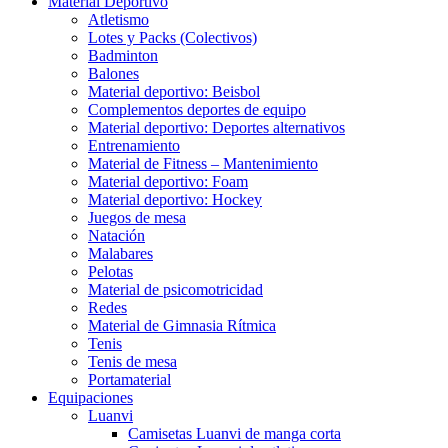
Material Deportivo
Atletismo
Lotes y Packs (Colectivos)
Badminton
Balones
Material deportivo: Beisbol
Complementos deportes de equipo
Material deportivo: Deportes alternativos
Entrenamiento
Material de Fitness – Mantenimiento
Material deportivo: Foam
Material deportivo: Hockey
Juegos de mesa
Natación
Malabares
Pelotas
Material de psicomotricidad
Redes
Material de Gimnasia Rítmica
Tenis
Tenis de mesa
Portamaterial
Equipaciones
Luanvi
Camisetas Luanvi de manga corta