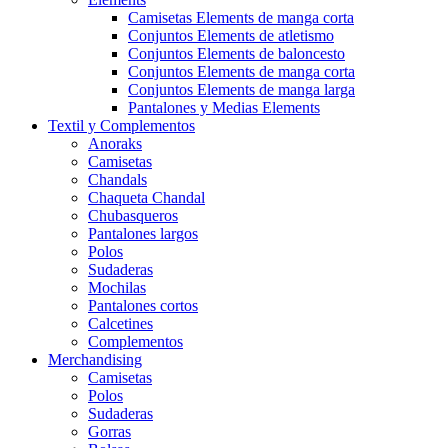
Camisetas Elements de manga corta
Conjuntos Elements de atletismo
Conjuntos Elements de baloncesto
Conjuntos Elements de manga corta
Conjuntos Elements de manga larga
Pantalones y Medias Elements
Textil y Complementos
Anoraks
Camisetas
Chandals
Chaqueta Chandal
Chubasqueros
Pantalones largos
Polos
Sudaderas
Mochilas
Pantalones cortos
Calcetines
Complementos
Merchandising
Camisetas
Polos
Sudaderas
Gorras