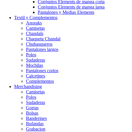
Conjuntos Elements de manga corta
Conjuntos Elements de manga larga
Pantalones y Medias Elements
Textil y Complementos
Anoraks
Camisetas
Chandals
Chaqueta Chandal
Chubasqueros
Pantalones largos
Polos
Sudaderas
Mochilas
Pantalones cortos
Calcetines
Complementos
Merchandising
Camisetas
Polos
Sudaderas
Gorras
Bolsas
Banderines
Bufandas
Grabacion