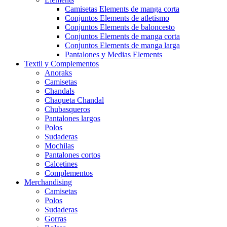
Camisetas Elements de manga corta
Conjuntos Elements de atletismo
Conjuntos Elements de baloncesto
Conjuntos Elements de manga corta
Conjuntos Elements de manga larga
Pantalones y Medias Elements
Textil y Complementos
Anoraks
Camisetas
Chandals
Chaqueta Chandal
Chubasqueros
Pantalones largos
Polos
Sudaderas
Mochilas
Pantalones cortos
Calcetines
Complementos
Merchandising
Camisetas
Polos
Sudaderas
Gorras