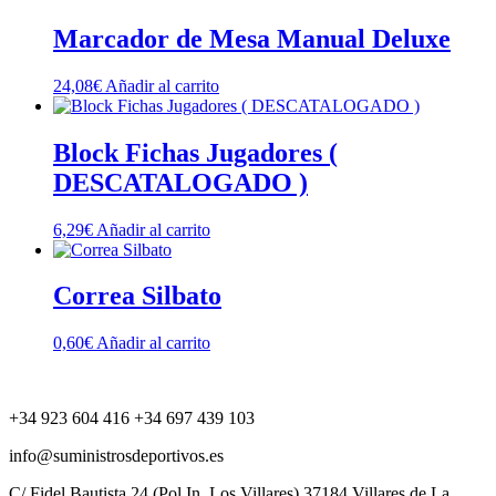
Marcador de Mesa Manual Deluxe
24,08
€
Añadir al carrito
Block Fichas Jugadores (
DESCATALOGADO )
6,29
€
Añadir al carrito
Correa Silbato
0,60
€
Añadir al carrito
+34 923 604 416 +34 697 439 103
info@suministrosdeportivos.es
C/ Fidel Bautista,24 (Pol.In. Los Villares) 37184 Villares de La