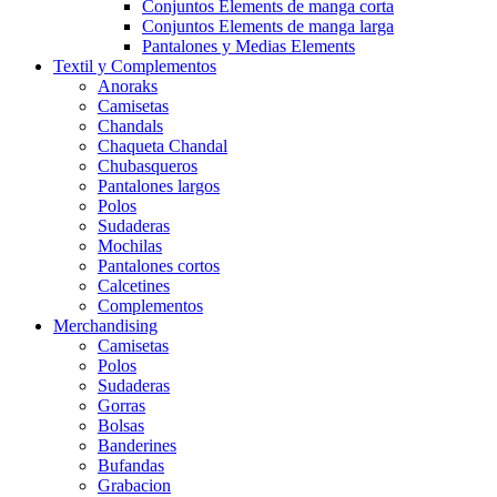
Conjuntos Elements de manga corta
Conjuntos Elements de manga larga
Pantalones y Medias Elements
Textil y Complementos
Anoraks
Camisetas
Chandals
Chaqueta Chandal
Chubasqueros
Pantalones largos
Polos
Sudaderas
Mochilas
Pantalones cortos
Calcetines
Complementos
Merchandising
Camisetas
Polos
Sudaderas
Gorras
Bolsas
Banderines
Bufandas
Grabacion