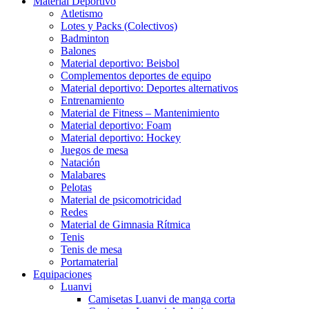
Material Deportivo
Atletismo
Lotes y Packs (Colectivos)
Badminton
Balones
Material deportivo: Beisbol
Complementos deportes de equipo
Material deportivo: Deportes alternativos
Entrenamiento
Material de Fitness – Mantenimiento
Material deportivo: Foam
Material deportivo: Hockey
Juegos de mesa
Natación
Malabares
Pelotas
Material de psicomotricidad
Redes
Material de Gimnasia Rítmica
Tenis
Tenis de mesa
Portamaterial
Equipaciones
Luanvi
Camisetas Luanvi de manga corta