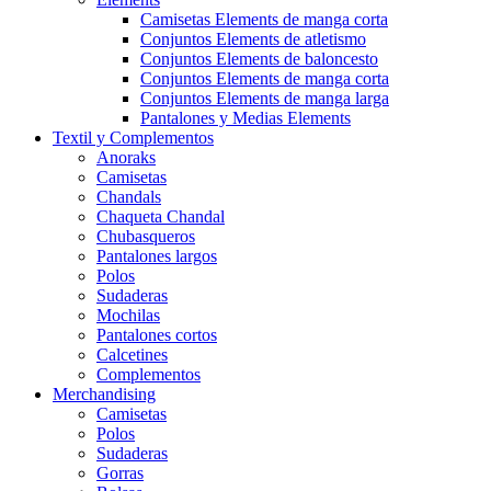
Camisetas Elements de manga corta
Conjuntos Elements de atletismo
Conjuntos Elements de baloncesto
Conjuntos Elements de manga corta
Conjuntos Elements de manga larga
Pantalones y Medias Elements
Textil y Complementos
Anoraks
Camisetas
Chandals
Chaqueta Chandal
Chubasqueros
Pantalones largos
Polos
Sudaderas
Mochilas
Pantalones cortos
Calcetines
Complementos
Merchandising
Camisetas
Polos
Sudaderas
Gorras