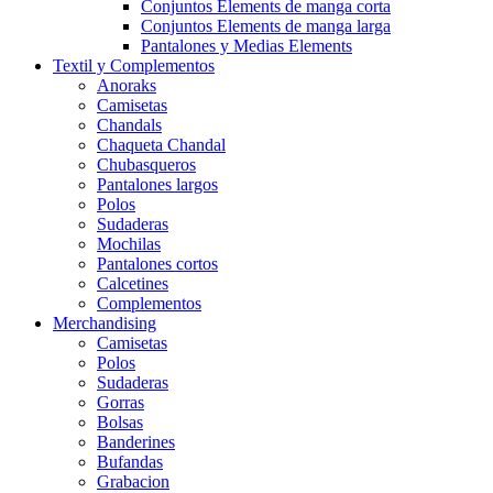
Conjuntos Elements de manga corta
Conjuntos Elements de manga larga
Pantalones y Medias Elements
Textil y Complementos
Anoraks
Camisetas
Chandals
Chaqueta Chandal
Chubasqueros
Pantalones largos
Polos
Sudaderas
Mochilas
Pantalones cortos
Calcetines
Complementos
Merchandising
Camisetas
Polos
Sudaderas
Gorras
Bolsas
Banderines
Bufandas
Grabacion