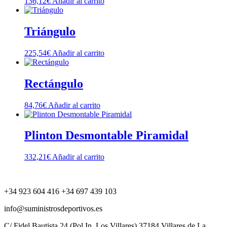
136,12
€
Añadir al carrito
Triángulo
225,54
€
Añadir al carrito
Rectángulo
84,76
€
Añadir al carrito
Plinton Desmontable Piramidal
332,21
€
Añadir al carrito
+34 923 604 416 +34 697 439 103
info@suministrosdeportivos.es
C/ Fidel Bautista,24 (Pol.In. Los Villares) 37184 Villares de La