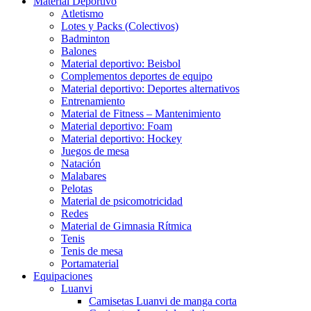
Material Deportivo
Atletismo
Lotes y Packs (Colectivos)
Badminton
Balones
Material deportivo: Beisbol
Complementos deportes de equipo
Material deportivo: Deportes alternativos
Entrenamiento
Material de Fitness – Mantenimiento
Material deportivo: Foam
Material deportivo: Hockey
Juegos de mesa
Natación
Malabares
Pelotas
Material de psicomotricidad
Redes
Material de Gimnasia Rítmica
Tenis
Tenis de mesa
Portamaterial
Equipaciones
Luanvi
Camisetas Luanvi de manga corta