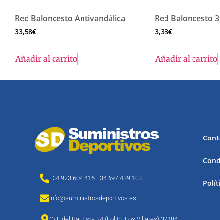
Red Baloncesto Antivandálica
Red Baloncesto 
33,58
€
3,33
€
Añadir al carrito
Añadir al carrito
Cont
Cond
+34 923 604 416 +34 697 439 103
Polít
info@suministrosdeportivos.es
C/ Fidel Bautista,24 (Pol.In. Los Villares) 37184