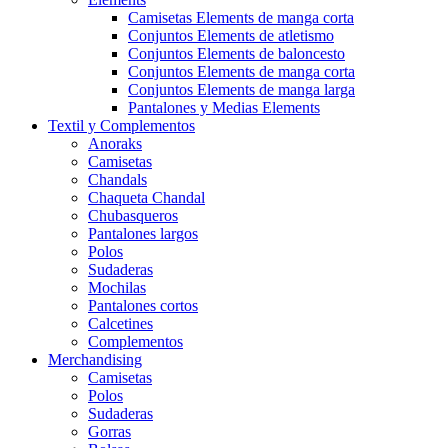
Camisetas Elements de manga corta
Conjuntos Elements de atletismo
Conjuntos Elements de baloncesto
Conjuntos Elements de manga corta
Conjuntos Elements de manga larga
Pantalones y Medias Elements
Textil y Complementos
Anoraks
Camisetas
Chandals
Chaqueta Chandal
Chubasqueros
Pantalones largos
Polos
Sudaderas
Mochilas
Pantalones cortos
Calcetines
Complementos
Merchandising
Camisetas
Polos
Sudaderas
Gorras