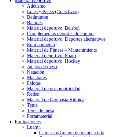
Material Deportivo
Atletismo
Lotes y Packs (Colectivos)
Badminton
Balones
Material deportivo: Beisbol
Complementos deportes de equipo
Material deportivo: Deportes alternativos
Entrenamiento
Material de Fitness – Mantenimiento
Material deportivo: Foam
Material deportivo: Hockey
Juegos de mesa
Natación
Malabares
Pelotas
Material de psicomotricidad
Redes
Material de Gimnasia Rítmica
Tenis
Tenis de mesa
Portamaterial
Equipaciones
Luanvi
Camisetas Luanvi de manga corta