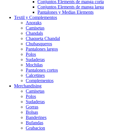
Conjuntos Elements de manga corta
Conjuntos Elements de manga larga
Pantalones y Medias Elements
Textil y Complementos
Anoraks
Camisetas
Chandals
Chaqueta Chandal
Chubasqueros
Pantalones largos
Polos
Sudaderas
Mochilas
Pantalones cortos
Calcetines
Complementos
Merchandising
Camisetas
Polos
Sudaderas
Gorras
Bolsas
Banderines
Bufandas
Grabacion