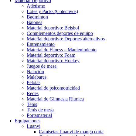
Material Deportivo
Atletismo
Lotes y Packs (Colectivos)
Badminton
Balones
Material deportivo: Beisbol
Complementos deportes de equipo
Material deportivo: Deportes alternativos
Entrenamiento
Material de Fitness – Mantenimiento
Material deportivo: Foam
Material deportivo: Hockey
Juegos de mesa
Natación
Malabares
Pelotas
Material de psicomotricidad
Redes
Material de Gimnasia Rítmica
Tenis
Tenis de mesa
Portamaterial
Equipaciones
Luanvi
Camisetas Luanvi de manga corta