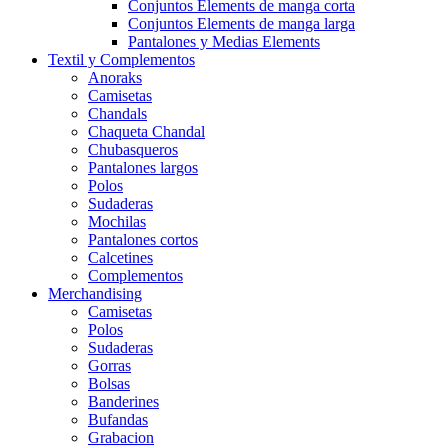
Conjuntos Elements de manga corta
Conjuntos Elements de manga larga
Pantalones y Medias Elements
Textil y Complementos
Anoraks
Camisetas
Chandals
Chaqueta Chandal
Chubasqueros
Pantalones largos
Polos
Sudaderas
Mochilas
Pantalones cortos
Calcetines
Complementos
Merchandising
Camisetas
Polos
Sudaderas
Gorras
Bolsas
Banderines
Bufandas
Grabacion