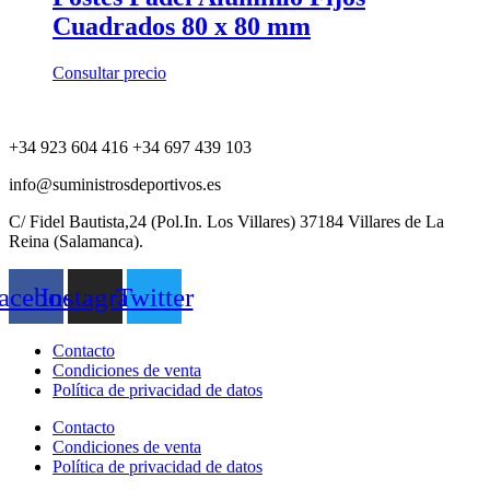
Cuadrados 80 x 80 mm
Consultar precio
+34 923 604 416 +34 697 439 103
info@suministrosdeportivos.es
C/ Fidel Bautista,24 (Pol.In. Los Villares) 37184 Villares de La
Reina (Salamanca).
acebook
Instagram
Twitter
Contacto
Condiciones de venta
Política de privacidad de datos
Contacto
Condiciones de venta
Política de privacidad de datos