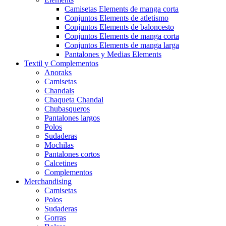
Camisetas Elements de manga corta
Conjuntos Elements de atletismo
Conjuntos Elements de baloncesto
Conjuntos Elements de manga corta
Conjuntos Elements de manga larga
Pantalones y Medias Elements
Textil y Complementos
Anoraks
Camisetas
Chandals
Chaqueta Chandal
Chubasqueros
Pantalones largos
Polos
Sudaderas
Mochilas
Pantalones cortos
Calcetines
Complementos
Merchandising
Camisetas
Polos
Sudaderas
Gorras